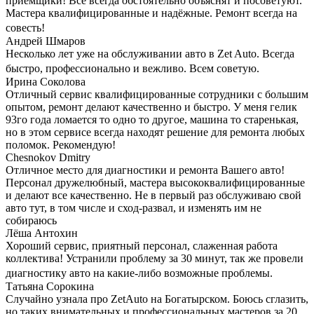
приёмщики! Всё всегда обстоятельно объяснят и посоветуют.
Мастера квалифицированные и надёжные. Ремонт всегда на
совесть!
Андрей Шмаров
Несколько лет уже на обслуживании авто в Zet Auto. Всегда
быстро, профессионально и вежливо. Всем советую.
Ирина Соколова
Отличный сервис квалифицированные сотрудники с большим
опытом, ремонт делают качественно и быстро. У меня гелик
93го года ломается то одно то другое, машина то старенькая,
но в этом сервисе всегда находят решение для ремонта любых
поломок. Рекомендую!
Chesnokov Dmitry
Отличное место для диагностики и ремонта Вашего авто!
Персонал дружелюбный, мастера высококвалифицированные
и делают все качественно. Не в первый раз обслуживаю свой
авто тут, в том числе и сход-развал, и изменять им не
собираюсь
Лёша Антохин
Хороший сервис, приятный персонал, слаженная работа
коллектива! Устранили проблему за 30 минут, так же провели
диагностику авто на какие-либо возможные проблемы.
Татьяна Сорокина
Случайно узнала про ZetAuto на Богатырском. Боюсь сглазить,
но таких внимательных и профессиональных мастеров за 20