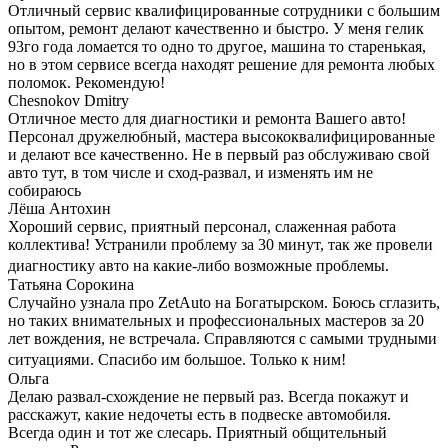
Отличный сервис квалифицированные сотрудники с большим
опытом, ремонт делают качественно и быстро. У меня гелик
93го года ломается то одно то другое, машина то старенькая,
но в этом сервисе всегда находят решение для ремонта любых
поломок. Рекомендую!
Chesnokov Dmitry
Отличное место для диагностики и ремонта Вашего авто!
Персонал дружелюбный, мастера высококвалифицированные
и делают все качественно. Не в первый раз обслуживаю свой
авто тут, в том числе и сход-развал, и изменять им не
собираюсь
Лёша Антохин
Хороший сервис, приятный персонал, слаженная работа
коллектива! Устранили проблему за 30 минут, так же провели
диагностику авто на какие-либо возможные проблемы.
Татьяна Сорокина
Случайно узнала про ZetAuto на Богатырском. Боюсь сглазить,
но таких внимательных и профессиональных мастеров за 20
лет вождения, не встречала. Справляются с самыми трудными
ситуациями. Спасибо им большое. Только к ним!
Ольга
Делаю развал-схождение не первый раз. Всегда покажут и
расскажут, какие недочеты есть в подвеске автомобиля.
Всегда один и тот же слесарь. Приятный общительный