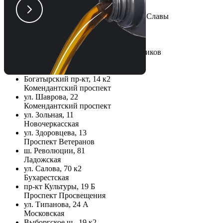
Белградская ул., 9А
Купчино, Звездная, Дунайская, Пр. Славы
1-й верхний переулок, 10
Парнас
Кудрово, пр-кт Строителей, 25 с2
Улица Дыбенко, Проспект Большевиков
ул. Школьная, 85
Беговая, Старая деревня
Богатырский пр-кт, 14 к2
Комендантский проспект
ул. Шаврова, 22
Комендантский проспект
ул. Зольная, 11
Новочеркасская
ул. Здоровцева, 13
Проспект Ветеранов
ш. Революции, 81
Ладожская
ул. Салова, 70 к2
Бухарестская
пр-кт Культуры, 19 Б
Проспект Просвещения
ул. Типанова, 24 А
Московская
Выборгское ш., 19 к2