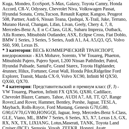
Kuga, Mondeo, EcoSport, S-Max, Galaxy, Toyota Camry, Honda
Accord, CR-V, Odyssey, Chevrolet Niva, Volkswagen Passat,
Hyundai Sonata, Creta,Tucson, Renault Kaptur, Kangoo, Peugeot
508, Partner, Audi 6, Nissan Teana, Qashqai, X-Trail, Juke, Terrano,
Murano Haval, Changan, Lifan, Livan, Geely, Chery 4, 7, 8,
Mercedes-Benz A, E и C-Class, GLK, Subaru Impreza, Outback,
Alfa Romeo, Mitsubishi Outlander, ASX, Eclipse Cross, Fiat Doblo,
BMW 1 Series, 3 Series, 5 Series, Audi A1, A4, A5,Q3, Q5, Volvo
S60, S90, Lexus IS.
* 3 категория
: ВЕСЬ КОММЕРЧЕСКИЙ ТРАНСПОРТ,
внедорожники - KIA Mohave, Sorento, VW Touareg, Phaeton,
Mitsubishi Pajero, Pajero Sport, L200 Nissan Pathfinder, Patrol,
Hyundai Palisade, SantaFe, Grand Starex, Toyota Highlander,
4runner, Hilux, Fortuner, Great Wall, Honda Pilot,Ridgeline Ford
Explorer, Transit, Mazda CX-9, Volvo XC90, Infiniti M QX50,
QX60, QX70.
* 4 категория
: Представительский и премиум класс (F, J) -
VW Touareg, Phaeton, Infiniti FX QX56, QX80, Cadillace,
Chevrolet Blazer, Camaro, Tahoe, AUDI A7, A8, TT, Q7, Range
Rover,Land Rover, Hammer, Bentley, Porshe, Jaguar, TESLA,
Maybach, Rolls-Royce, Ford Mustang, Genesis G70,G80,
G90,GV70,GV80,HONGQI, Jaguar, Jeep, Mercedes-Benz S-Class,
GLE, Viano, ML, BMW 7 Series, 6 Series, X5, X7, Lexus LS, GX,
RX, NX, TX, LIXIANG, Lotus,Maserati, TANK, Toyota Land
Cruiser (ВСЕ), Sequoia, Voyah, ZEEKR, Hongqi, Avatr,