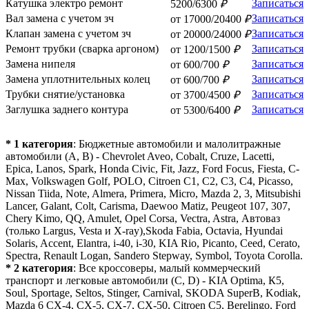
Катушка электро ремонт
Записаться
5200/6300
₽
Вал замена с учетом зч
Записаться
от 17000/20400
₽
Клапан замена с учетом зч
Записаться
от 20000/24000
₽
Ремонт трубки (сварка аргоном)
Записаться
от 1200/1500
₽
Замена нипеля
Записаться
от 600/700
₽
Замена уплотнительных колец
Записаться
от 600/700
₽
Трубки снятие/установка
Записаться
от 3700/4500
₽
Заглушка заднего контура
Записаться
от 5300/6400
₽
* 1 категория
: Бюджетные автомобили и малолитражные
автомобили (A, B) - Chevrolet Aveo, Cobalt, Cruze, Lacetti,
Epica, Lanos, Spark, Honda Civic, Fit, Jazz, Ford Focus, Fiesta, C-
Max, Volkswagen Golf, POLO, Citroen С1, C2, C3, C4, Picasso,
Nissan Tiida, Note, Almera, Primera, Micro, Mazda 2, 3, Mitsubishi
Lancer, Galant, Colt, Carisma, Daewoo Matiz, Peugeot 107, 307,
Chery Kimo, QQ, Amulet, Opel Corsa, Vectra, Astra, Автоваз
(только Largus, Vesta и X-ray),Skoda Fabia, Octavia, Hyundai
Solaris, Accent, Elantra, i-40, i-30, KIA Rio, Picanto, Ceed, Cerato,
Spectra, Renault Logan, Sandero Stepway, Symbol, Toyota Corolla.
* 2 категория
: Все кроссоверы, малый коммерческий
транспорт и легковые автомобили (C, D) - KIA Optima, К5,
Soul, Sportage, Seltos, Stinger, Carnival, SKODA SuperB, Kodiak,
Mazda 6 CX-4, CX-5, CX-7, CX-50, Citroen C5, Berelingo, Ford