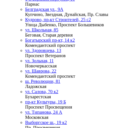
Парнас
Белградская ул., 9А
Купчино, Звездная, Дунайская, Пр. Славы
Кудрово, пр-кт Строителей, 25 с2
Улица Дыбенко, Проспект Большевиков
ул. Школьная, 85
Беговая, Старая деревня
Богатырский пр-кт, 14 к2
Комендантский проспект
ул. Здоровцева, 13
Проспект Ветеранов
ул. Зольная, 11
Новочеркасская
ул. Шаврова, 22
Комендантский проспект
ш. Революции, 81
Ладожская
ул. Салова, 70 к2
Бухарестская
пр-кт Культуры, 19 Б
Проспект Просвещения
ул. Типанова, 24 А
Московская
Выборгское ш., 19 к2
Пр. Просвещения