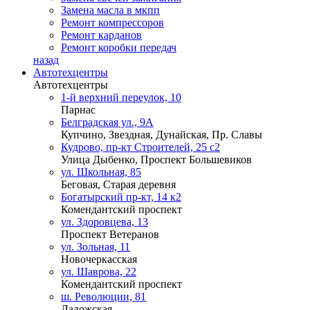
Замена масла в мкпп
Ремонт компрессоров
Ремонт карданов
Ремонт коробки передач
назад
Автотехцентры
Автотехцентры
1-й верхний переулок, 10
Парнас
Белградская ул., 9А
Купчино, Звездная, Дунайская, Пр. Славы
Кудрово, пр-кт Строителей, 25 с2
Улица Дыбенко, Проспект Большевиков
ул. Школьная, 85
Беговая, Старая деревня
Богатырский пр-кт, 14 к2
Комендантский проспект
ул. Здоровцева, 13
Проспект Ветеранов
ул. Зольная, 11
Новочеркасская
ул. Шаврова, 22
Комендантский проспект
ш. Революции, 81
Ладожская