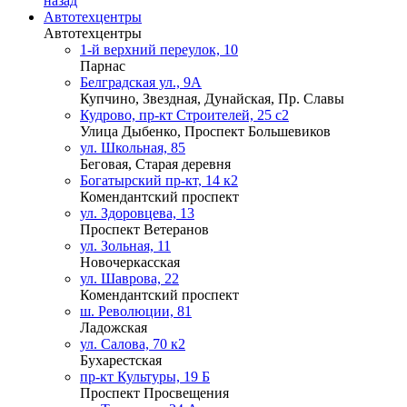
назад
Автотехцентры
Автотехцентры
1-й верхний переулок, 10
Парнас
Белградская ул., 9А
Купчино, Звездная, Дунайская, Пр. Славы
Кудрово, пр-кт Строителей, 25 с2
Улица Дыбенко, Проспект Большевиков
ул. Школьная, 85
Беговая, Старая деревня
Богатырский пр-кт, 14 к2
Комендантский проспект
ул. Здоровцева, 13
Проспект Ветеранов
ул. Зольная, 11
Новочеркасская
ул. Шаврова, 22
Комендантский проспект
ш. Революции, 81
Ладожская
ул. Салова, 70 к2
Бухарестская
пр-кт Культуры, 19 Б
Проспект Просвещения