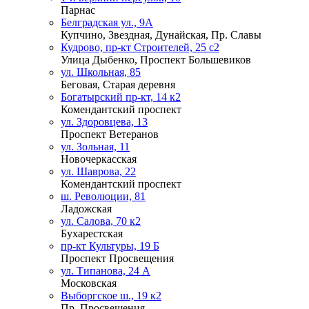
Парнас
Белградская ул., 9А
Купчино, Звездная, Дунайская, Пр. Славы
Кудрово, пр-кт Строителей, 25 с2
Улица Дыбенко, Проспект Большевиков
ул. Школьная, 85
Беговая, Старая деревня
Богатырский пр-кт, 14 к2
Комендантский проспект
ул. Здоровцева, 13
Проспект Ветеранов
ул. Зольная, 11
Новочеркасская
ул. Шаврова, 22
Комендантский проспект
ш. Революции, 81
Ладожская
ул. Салова, 70 к2
Бухарестская
пр-кт Культуры, 19 Б
Проспект Просвещения
ул. Типанова, 24 А
Московская
Выборгское ш., 19 к2
Пр. Просвещения