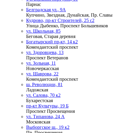
Парнас
Белградская ул., 9А
Купчино, Звездная, Дунайская, Пр. Славы
Кудрово, пр-кт Строителей, 25 с2
Улица Дыбенко, Проспект Большевиков
ул. Школьная, 85
Беговая, Старая деревня
Богатырский пр-кт, 14 к2
Комендантский проспект
ул. Здоровцева, 13
Проспект Ветеранов
ул. Зольная, 11
Новочеркасская
ул. Шаврова, 22
Комендантский проспект
ш. Революции, 81
Ладожская
ул. Салова, 70 к2
Бухарестская
пр-кт Культуры, 19 Б
Проспект Просвещения
ул. Типанова, 24 А
Московская
Выборгское ш., 19 к2
Пр. Просвещения