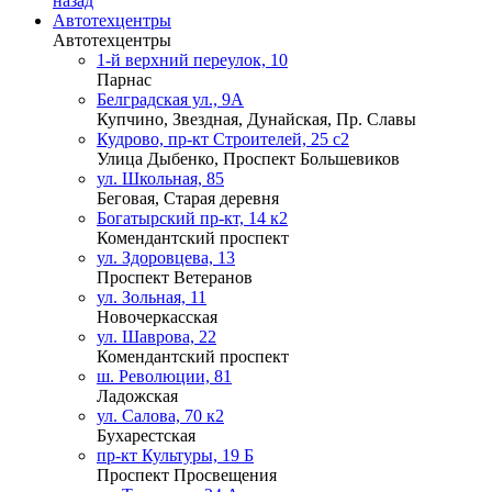
назад
Автотехцентры
Автотехцентры
1-й верхний переулок, 10
Парнас
Белградская ул., 9А
Купчино, Звездная, Дунайская, Пр. Славы
Кудрово, пр-кт Строителей, 25 с2
Улица Дыбенко, Проспект Большевиков
ул. Школьная, 85
Беговая, Старая деревня
Богатырский пр-кт, 14 к2
Комендантский проспект
ул. Здоровцева, 13
Проспект Ветеранов
ул. Зольная, 11
Новочеркасская
ул. Шаврова, 22
Комендантский проспект
ш. Революции, 81
Ладожская
ул. Салова, 70 к2
Бухарестская
пр-кт Культуры, 19 Б
Проспект Просвещения