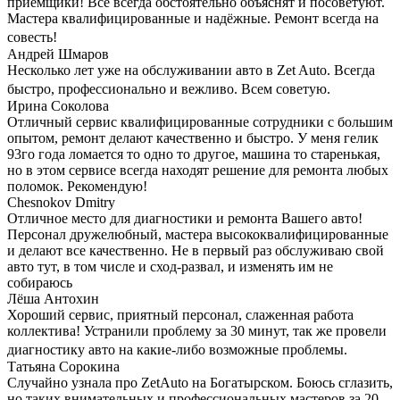
приёмщики! Всё всегда обстоятельно объяснят и посоветуют.
Мастера квалифицированные и надёжные. Ремонт всегда на
совесть!
Андрей Шмаров
Несколько лет уже на обслуживании авто в Zet Auto. Всегда
быстро, профессионально и вежливо. Всем советую.
Ирина Соколова
Отличный сервис квалифицированные сотрудники с большим
опытом, ремонт делают качественно и быстро. У меня гелик
93го года ломается то одно то другое, машина то старенькая,
но в этом сервисе всегда находят решение для ремонта любых
поломок. Рекомендую!
Chesnokov Dmitry
Отличное место для диагностики и ремонта Вашего авто!
Персонал дружелюбный, мастера высококвалифицированные
и делают все качественно. Не в первый раз обслуживаю свой
авто тут, в том числе и сход-развал, и изменять им не
собираюсь
Лёша Антохин
Хороший сервис, приятный персонал, слаженная работа
коллектива! Устранили проблему за 30 минут, так же провели
диагностику авто на какие-либо возможные проблемы.
Татьяна Сорокина
Случайно узнала про ZetAuto на Богатырском. Боюсь сглазить,
но таких внимательных и профессиональных мастеров за 20