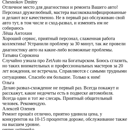
Chesnokov Dmitry
Отличное место для диагностики и ремонта Вашего авто!
Персонал дружелюбный, мастера высококвалифицированные
и делают все качественно. Не в первый раз обслуживаю свой
авто тут, в том числе и сход-развал, и изменять им не
собираюсь
Лёша Антохин
Хороший сервис, приятный персонал, слаженная работа
коллектива! Устранили проблему за 30 минут, так же провели
диагностику авто на какие-либо возможные проблемы.
Татьяна Сорокина
Случайно узнала про ZetAuto на Богатырском. Боюсь сглазить,
но таких внимательных и профессиональных мастеров за 20
лет вождения, не встречала. Справляются с самыми трудными
ситуациями. Спасибо им большое. Только к ним!
Ольга
Делаю развал-схождение не первый раз. Всегда покажут и
расскажут, какие недочеты есть в подвеске автомобиля.
Всегда один и тот же слесарь. Приятный общительный
человек. Рекомендую.
Алексей Оленев
Ремонт прошёл отлично, приятно удивила цена, у
конкурентов на 10-15 процентов дороже, обслуживание также
на высшем уровне.
sergey ustimenko