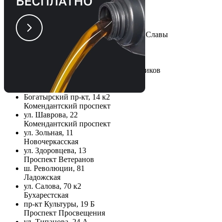
Выбрать сервис по адресу
Белградская ул., 9А
Купчино, Звездная, Дунайская, Пр. Славы
1-й верхний переулок, 10
Парнас
Кудрово, пр-кт Строителей, 25 с2
Улица Дыбенко, Проспект Большевиков
ул. Школьная, 85
Беговая, Старая деревня
Богатырский пр-кт, 14 к2
Комендантский проспект
ул. Шаврова, 22
Комендантский проспект
ул. Зольная, 11
Новочеркасская
ул. Здоровцева, 13
Проспект Ветеранов
ш. Революции, 81
Ладожская
ул. Салова, 70 к2
Бухарестская
пр-кт Культуры, 19 Б
Проспект Просвещения
ул. Типанова, 24 А