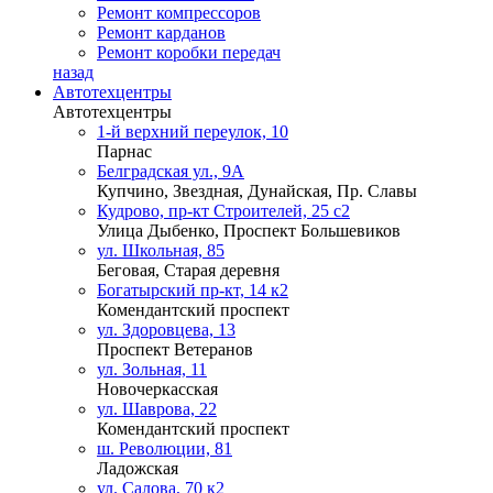
Ремонт компрессоров
Ремонт карданов
Ремонт коробки передач
назад
Автотехцентры
Автотехцентры
1-й верхний переулок, 10
Парнас
Белградская ул., 9А
Купчино, Звездная, Дунайская, Пр. Славы
Кудрово, пр-кт Строителей, 25 с2
Улица Дыбенко, Проспект Большевиков
ул. Школьная, 85
Беговая, Старая деревня
Богатырский пр-кт, 14 к2
Комендантский проспект
ул. Здоровцева, 13
Проспект Ветеранов
ул. Зольная, 11
Новочеркасская
ул. Шаврова, 22
Комендантский проспект
ш. Революции, 81
Ладожская
ул. Салова, 70 к2