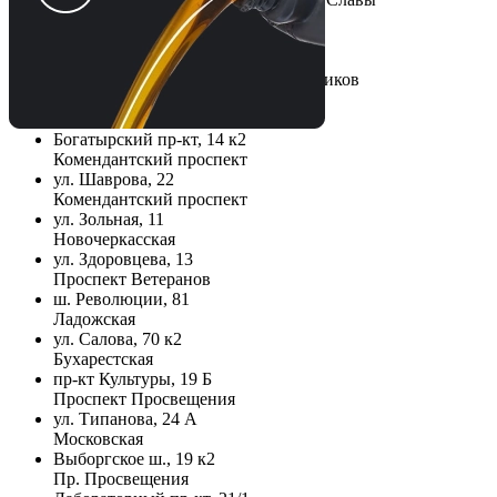
1-й верхний переулок, 10
Парнас
Кудрово, пр-кт Строителей, 25 с2
Улица Дыбенко, Проспект Большевиков
ул. Школьная, 85
Беговая, Старая деревня
Богатырский пр-кт, 14 к2
Комендантский проспект
ул. Шаврова, 22
Комендантский проспект
ул. Зольная, 11
Новочеркасская
ул. Здоровцева, 13
Проспект Ветеранов
ш. Революции, 81
Ладожская
ул. Салова, 70 к2
Бухарестская
пр-кт Культуры, 19 Б
Проспект Просвещения
ул. Типанова, 24 А
Московская
Выборгское ш., 19 к2
Пр. Просвещения