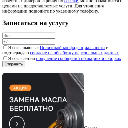
известных дилеров. Пройдя по
ссылке
, можно ознакомится с
ценами на предоставляемые услуги. Для уточнения
информации позвоните по указанному телефону.
Записаться на услугу
Я соглашаюсь с
Политикой конфиденциальности
и
подтверждаю
согласие на обработку персональных данных
Я согласен на
получение сообщений об акциях и скидках
Обслуживаем марки авто
Записаться на сервис
Выбрать сервис по адресу
Белградская ул., 9А
Купчино, Звездная, Дунайская, Пр. Славы