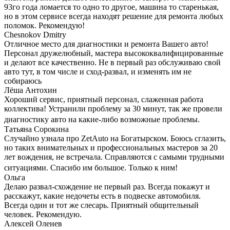
93го года ломается то одно то другое, машина то старенькая,
но в этом сервисе всегда находят решение для ремонта любых
поломок. Рекомендую!
Chesnokov Dmitry
Отличное место для диагностики и ремонта Вашего авто!
Персонал дружелюбный, мастера высококвалифицированные
и делают все качественно. Не в первый раз обслуживаю свой
авто тут, в том числе и сход-развал, и изменять им не
собираюсь
Лёша Антохин
Хороший сервис, приятный персонал, слаженная работа
коллектива! Устранили проблему за 30 минут, так же провели
диагностику авто на какие-либо возможные проблемы.
Татьяна Сорокина
Случайно узнала про ZetAuto на Богатырском. Боюсь сглазить,
но таких внимательных и профессиональных мастеров за 20
лет вождения, не встречала. Справляются с самыми трудными
ситуациями. Спасибо им большое. Только к ним!
Ольга
Делаю развал-схождение не первый раз. Всегда покажут и
расскажут, какие недочеты есть в подвеске автомобиля.
Всегда один и тот же слесарь. Приятный общительный
человек. Рекомендую.
Алексей Оленев