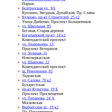
Парнас
Белградская ул., 9А
Купчино, Звездная, Дунайская, Пр. Славы
Кудрово, пр-кт Строителей, 25 с2
Улица Дыбенко, Проспект Большевиков
ул. Школьная, 85
Беговая, Старая деревня
Богатырский пр-кт, 14 к2
Комендантский проспект
ул. Здоровцева, 13
Проспект Ветеранов
ул. Зольная, 11
Новочеркасская
ул. Шаврова, 22
Комендантский проспект
ш. Революции, 81
Ладожская
ул. Салова, 70 к2
Бухарестская
пр-кт Культуры, 19 Б
Проспект Просвещения
ул. Типанова, 24 А
Московская
Выборгское ш., 19 к2
Пр. Просвещения