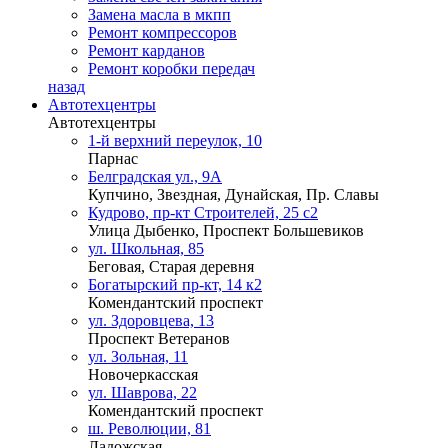
Замена масла в мкпп
Ремонт компрессоров
Ремонт карданов
Ремонт коробки передач
назад
Автотехцентры
Автотехцентры
1-й верхний переулок, 10
Парнас
Белградская ул., 9А
Купчино, Звездная, Дунайская, Пр. Славы
Кудрово, пр-кт Строителей, 25 с2
Улица Дыбенко, Проспект Большевиков
ул. Школьная, 85
Беговая, Старая деревня
Богатырский пр-кт, 14 к2
Комендантский проспект
ул. Здоровцева, 13
Проспект Ветеранов
ул. Зольная, 11
Новочеркасская
ул. Шаврова, 22
Комендантский проспект
ш. Революции, 81
Ладожская