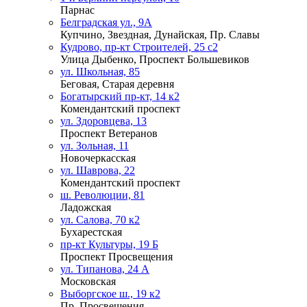
Парнас
Белградская ул., 9А
Купчино, Звездная, Дунайская, Пр. Славы
Кудрово, пр-кт Строителей, 25 с2
Улица Дыбенко, Проспект Большевиков
ул. Школьная, 85
Беговая, Старая деревня
Богатырский пр-кт, 14 к2
Комендантский проспект
ул. Здоровцева, 13
Проспект Ветеранов
ул. Зольная, 11
Новочеркасская
ул. Шаврова, 22
Комендантский проспект
ш. Революции, 81
Ладожская
ул. Салова, 70 к2
Бухарестская
пр-кт Культуры, 19 Б
Проспект Просвещения
ул. Типанова, 24 А
Московская
Выборгское ш., 19 к2
Пр. Просвещения