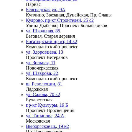
Парнас
Белградская ул., 9А
Купчино, Звездная, Дунайская, Пр. Славы
Кудрово, пр-кт Строителей, 25 с2
Улица Дыбенко, Проспект Большевиков
ул. Школьная, 85
Беговая, Старая деревня
Богатырский пр-кт, 14 к2
Комендантский проспект
ул. Здоровцева, 13
Проспект Ветеранов
ул. Зольная, 11
Новочеркасская
ул. Шаврова, 22
Комендантский проспект
ш. Революции, 81
Ладожская
ул. Салова, 70 к2
Бухарестская
пр-кт Культуры, 19 Б
Проспект Просвещения
ул. Типанова, 24 А
Московская
Выборгское ш., 19 к2
Пр. Просвещения