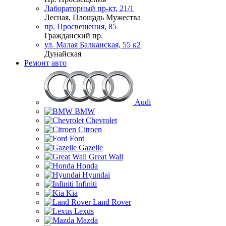
Лабораторный пр-кт, 21/1
Лесная, Площадь Мужества
пр. Просвещения, 85
Гражданский пр.
ул. Малая Балканская, 55 к2
Дунайская
Ремонт авто
Audi
BMW
Chevrolet
Citroen
Ford
Gazelle
Great Wall
Honda
Hyundai
Infiniti
Kia
Land Rover
Lexus
Mazda