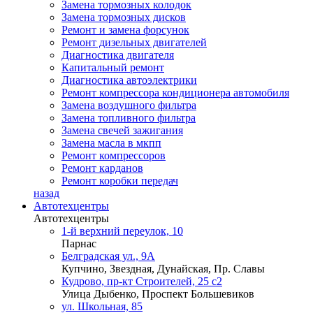
Замена тормозных колодок
Замена тормозных дисков
Ремонт и замена форсунок
Ремонт дизельных двигателей
Диагностика двигателя
Капитальный ремонт
Диагностика автоэлектрики
Ремонт компрессора кондиционера автомобиля
Замена воздушного фильтра
Замена топливного фильтра
Замена свечей зажигания
Замена масла в мкпп
Ремонт компрессоров
Ремонт карданов
Ремонт коробки передач
назад
Автотехцентры
Автотехцентры
1-й верхний переулок, 10
Парнас
Белградская ул., 9А
Купчино, Звездная, Дунайская, Пр. Славы
Кудрово, пр-кт Строителей, 25 с2
Улица Дыбенко, Проспект Большевиков
ул. Школьная, 85