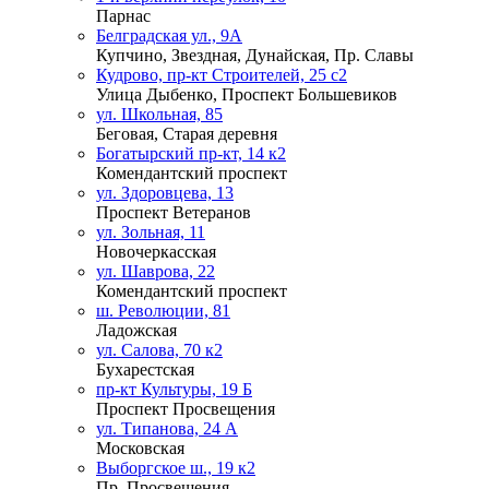
Парнас
Белградская ул., 9А
Купчино, Звездная, Дунайская, Пр. Славы
Кудрово, пр-кт Строителей, 25 с2
Улица Дыбенко, Проспект Большевиков
ул. Школьная, 85
Беговая, Старая деревня
Богатырский пр-кт, 14 к2
Комендантский проспект
ул. Здоровцева, 13
Проспект Ветеранов
ул. Зольная, 11
Новочеркасская
ул. Шаврова, 22
Комендантский проспект
ш. Революции, 81
Ладожская
ул. Салова, 70 к2
Бухарестская
пр-кт Культуры, 19 Б
Проспект Просвещения
ул. Типанова, 24 А
Московская
Выборгское ш., 19 к2
Пр. Просвещения