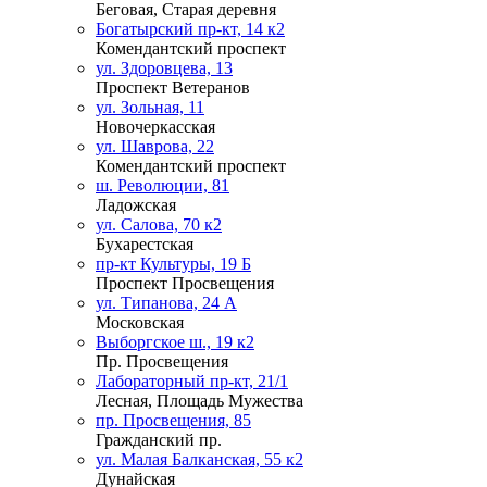
Беговая, Старая деревня
Богатырский пр-кт, 14 к2
Комендантский проспект
ул. Здоровцева, 13
Проспект Ветеранов
ул. Зольная, 11
Новочеркасская
ул. Шаврова, 22
Комендантский проспект
ш. Революции, 81
Ладожская
ул. Салова, 70 к2
Бухарестская
пр-кт Культуры, 19 Б
Проспект Просвещения
ул. Типанова, 24 А
Московская
Выборгское ш., 19 к2
Пр. Просвещения
Лабораторный пр-кт, 21/1
Лесная, Площадь Мужества
пр. Просвещения, 85
Гражданский пр.
ул. Малая Балканская, 55 к2
Дунайская