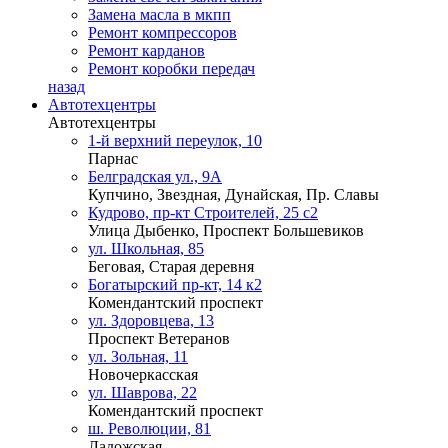
Замена масла в мкпп
Ремонт компрессоров
Ремонт карданов
Ремонт коробки передач
назад
Автотехцентры
Автотехцентры
1-й верхний переулок, 10
Парнас
Белградская ул., 9А
Купчино, Звездная, Дунайская, Пр. Славы
Кудрово, пр-кт Строителей, 25 с2
Улица Дыбенко, Проспект Большевиков
ул. Школьная, 85
Беговая, Старая деревня
Богатырский пр-кт, 14 к2
Комендантский проспект
ул. Здоровцева, 13
Проспект Ветеранов
ул. Зольная, 11
Новочеркасская
ул. Шаврова, 22
Комендантский проспект
ш. Революции, 81
Ладожская