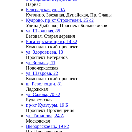
Парнас
Белградская ул., 9А
Купчино, Звездная, Дунайская, Пр. Славы
Кудрово, пр-кт Строителей, 25 с2
Улица Дыбенко, Проспект Большевиков
ул. Школьная, 85
Беговая, Старая деревня
Богатырский пр-кт, 14 к2
Комендантский проспект
ул. Здоровцева, 13
Проспект Ветеранов
ул. Зольная, 11
Новочеркасская
ул. Шаврова, 22
Комендантский проспект
ш. Революции, 81
Ладожская
ул. Салова, 70 к2
Бухарестская
пр-кт Культуры, 19 Б
Проспект Просвещения
ул. Типанова, 24 А
Московская
Выборгское ш., 19 к2
Пр. Просвещения