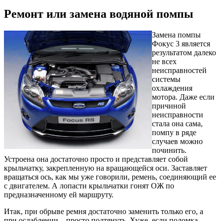
Ремонт или замена водяной помпы
Замена помпы
Фокус 3 является
результатом далеко
не всех
неисправностей
системы
охлаждения
мотора. Даже если
причиной
неисправности
стала она сама,
помпу в ряде
случаев можно
починить.
Устроена она достаточно просто и представляет собой
крыльчатку, закрепленную на вращающейся оси. Заставляет
вращаться ось, как мы уже говорили, ремень, соединяющий ее
с двигателем. А лопасти крыльчатки гонят ОЖ по
предназначенному ей маршруту.
Итак, при обрыве ремня достаточно заменить только его, а
при ослаблении – просто подтянуть. Хуже, если поломка