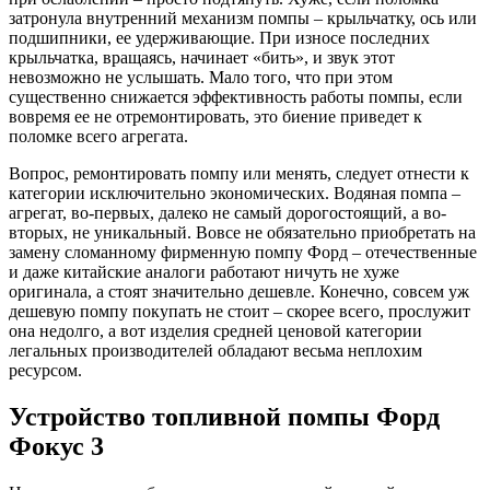
затронула внутренний механизм помпы – крыльчатку, ось или
подшипники, ее удерживающие. При износе последних
крыльчатка, вращаясь, начинает «бить», и звук этот
невозможно не услышать. Мало того, что при этом
существенно снижается эффективность работы помпы, если
вовремя ее не отремонтировать, это биение приведет к
поломке всего агрегата.
Вопрос, ремонтировать помпу или менять, следует отнести к
категории исключительно экономических. Водяная помпа –
агрегат, во-первых, далеко не самый дорогостоящий, а во-
вторых, не уникальный. Вовсе не обязательно приобретать на
замену сломанному фирменную помпу Форд – отечественные
и даже китайские аналоги работают ничуть не хуже
оригинала, а стоят значительно дешевле. Конечно, совсем уж
дешевую помпу покупать не стоит – скорее всего, прослужит
она недолго, а вот изделия средней ценовой категории
легальных производителей обладают весьма неплохим
ресурсом.
Устройство топливной помпы Форд
Фокус 3