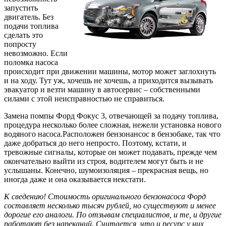
запустить
двигатель. Без
подачи топлива
сделать это
попросту
невозможно. Если
поломка насоса
происходит при движении машины, мотор может заглохнуть
и на ходу. Тут уж, хочешь не хочешь, а приходится вызывать
эвакуатор и везти машину в автосервис – собственными
силами с этой неисправностью не справиться.
Замена помпы Форд Фокус 3, отвечающей за подачу топлива,
процедура несколько более сложная, нежели установка нового
водяного насоса.Расположен бензонансос в бензобаке, так что
даже добраться до него непросто. Поэтому, кстати, и
тревожные сигналы, которые он может подавать, прежде чем
окончательно выйти из строя, водителем могут быть и не
услышаны. Конечно, шумоизоляция – прекрасная вещь, но
иногда даже и она оказывается некстати.
К сведению! Стоимость оригинального бензонасоса Форд
составляет несколько тысяч рублей, но существуют и менее
дорогие его аналоги. По отзывам специалистов, и те, и другие
работают без нареканий. Считается, что и ресурс у них