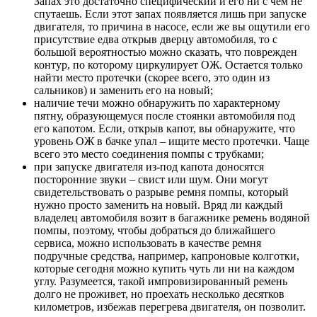
Запах это достаточно специфический и его ни с чем не
спутаешь. Если этот запах появляется лишь при запуске
двигателя, то причина в насосе, если же вы ощутили его
присутствие едва открыв дверцу автомобиля, то с
большой вероятностью можно сказать, что поврежден
контур, по которому циркулирует ОЖ. Остается только
найти место протечки (скорее всего, это один из
сальников) и заменить его на новый;
наличие течи можно обнаружить по характерному
пятну, образующемуся после стоянки автомобиля под
его капотом. Если, открыв капот, вы обнаружите, что
уровень ОЖ в бачке упал – ищите место протечки. Чаще
всего это место соединения помпы с трубками;
при запуске двигателя из-под капота доносятся
посторонние звуки – свист или шум. Они могут
свидетельствовать о разрыве ремня помпы, который
нужно просто заменить на новый. Вряд ли каждый
владелец автомобиля возит в багажнике ремень водяной
помпы, поэтому, чтобы добраться до ближайшего
сервиса, можно использовать в качестве ремня
подручные средства, например, капроновые колготки,
которые сегодня можно купить чуть ли ни на каждом
углу. Разумеется, такой импровизированный ремень
долго не проживет, но проехать несколько десятков
километров, избежав перегрева двигателя, он позволит.