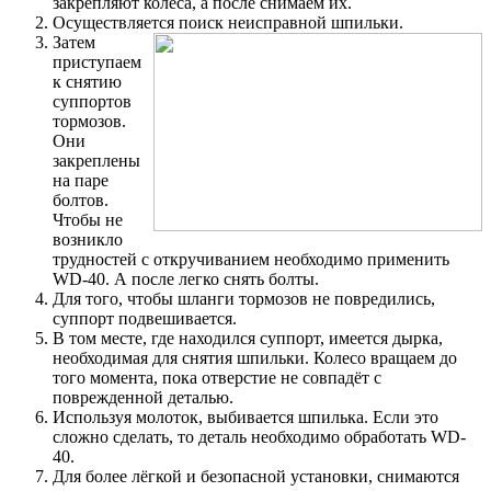
закрепляют колёса, а после снимаем их.
Осуществляется поиск неисправной шпильки.
Затем
приступаем
к снятию
суппортов
тормозов.
Они
закреплены
на паре
болтов.
Чтобы не
возникло
трудностей с откручиванием необходимо применить
WD-40. А после легко снять болты.
Для того, чтобы шланги тормозов не повредились,
суппорт подвешивается.
В том месте, где находился суппорт, имеется дырка,
необходимая для снятия шпильки. Колесо вращаем до
того момента, пока отверстие не совпадёт с
поврежденной деталью.
Используя молоток, выбивается шпилька. Если это
сложно сделать, то деталь необходимо обработать WD-
40.
Для более лёгкой и безопасной установки, снимаются