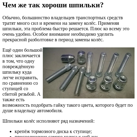
Чем же так хороши шпильки?
Обычно, большинство владельцев транспортных средств
тратят много сил и времени на замену колёс. Применяя
шпильки, эта проблема быстро решается. Плюс ко всему это
очень удобно. Особое внимание необходимо уделить
прекрасной разболтовке в период замены колёс.
Ещё один большой
плюс заключается
в том, что одну
повреждённую
шпильку куда
легче исправить,
по сравнению со
ступицей со
сбитой резьбой. А
также есть
возможность подобрать гайку такого цвета, которого будет по
душе владельцу автомобиля.
Шпильки колёс исполняют ряд назначений:
крепёж тормозного диска к ступице;
присоединение самого колеса к ней же;