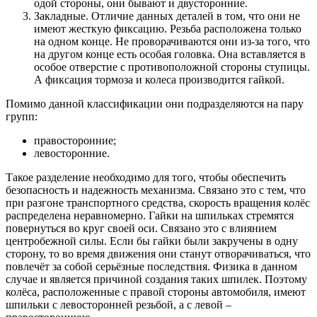
одой стороны, они бывают и двусторонние.
Закладные. Отличие данных деталей в том, что они не
имеют жесткую фиксацию. Резьба расположена только
на одном конце. Не проворачиваются они из-за того, что
на другом конце есть особая головка. Она вставляется в
особое отверстие с противоположной стороны ступицы.
А фиксация тормоза и колеса производится гайкой.
Помимо данной классификации они подразделяются на пару
групп:
правосторонние;
левосторонние.
Такое разделение необходимо для того, чтобы обеспечить
безопасность и надежность механизма. Связано это с тем, что
при разгоне транспортного средства, скорость вращения колёс
распределена неравномерно. Гайки на шпильках стремятся
повернуться во круг своей оси. Связано это с влиянием
центробежной силы. Если бы гайки были закручены в одну
сторону, то во время движения они станут отворачиваться, что
повлечёт за собой серьёзные последствия. Физика в данном
случае и является причиной создания таких шпилек. Поэтому
колёса, расположенные с правой стороны автомобиля, имеют
шпильки с левосторонней резьбой, а с левой –