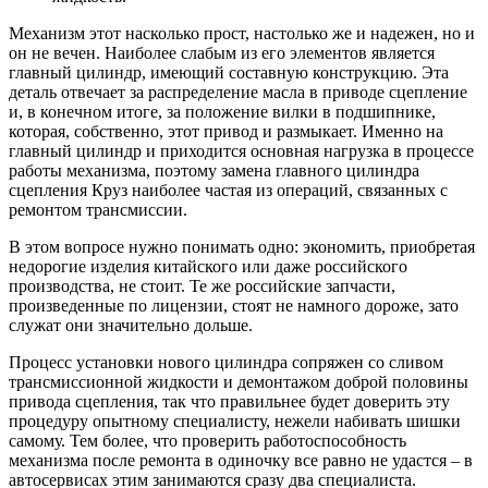
Механизм этот насколько прост, настолько же и надежен, но и
он не вечен. Наиболее слабым из его элементов является
главный цилиндр, имеющий составную конструкцию. Эта
деталь отвечает за распределение масла в приводе сцепление
и, в конечном итоге, за положение вилки в подшипнике,
которая, собственно, этот привод и размыкает. Именно на
главный цилиндр и приходится основная нагрузка в процессе
работы механизма, поэтому замена главного цилиндра
сцепления Круз наиболее частая из операций, связанных с
ремонтом трансмиссии.
В этом вопросе нужно понимать одно: экономить, приобретая
недорогие изделия китайского или даже российского
производства, не стоит. Те же российские запчасти,
произведенные по лицензии, стоят не намного дороже, зато
служат они значительно дольше.
Процесс установки нового цилиндра сопряжен со сливом
трансмиссионной жидкости и демонтажом доброй половины
привода сцепления, так что правильнее будет доверить эту
процедуру опытному специалисту, нежели набивать шишки
самому. Тем более, что проверить работоспособность
механизма после ремонта в одиночку все равно не удастся – в
автосервисах этим занимаются сразу два специалиста.