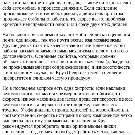
нажатии на соответствующую педаль, а также на то, как ведет
себя автомобиль в процессе движения. Если сцепление
проскальзывает и возникают рывки, а двигатель при этом
продолжает стабильно работать, то, скорее всего, проблема
кроется в неисправности одной или сразу двух этих деталей.
На большинстве современных автомобилей диски сцепления
почти одинаковы, так что почти всегда взаимозаменяемы.
Другое дело, что от их качества зависит не только качество
работы рассматриваемого нами механизма в целом, но и его
долговечность. Основные свойства, которыми должны
обладать эти детали – это фрикционные качества (дабы диски
не проскальзывали при соприкосновении) и износостойкость
– в противном случае, на Круз Шевроле замена сцепления
превратится в слишком частую процедуру.
Но в последнем вопросе есть одна хитрость: если накладки
ведомого диска окажутся чрезмерно износостойкими, то
скорость износа маховика двигателя превысит скорость износа
ведомого диска, а первый и стоит дороже, и менять его
труднее. У официальных производителей износостойкость и,
соответственно, скорость истирания обоих компонентов четко
выверены, поэтому для замены сцепления на Круз
рекомендуется приобретать лишь оригинальные диски
сцепления – тогда и механизм будет работать четко, как часы,