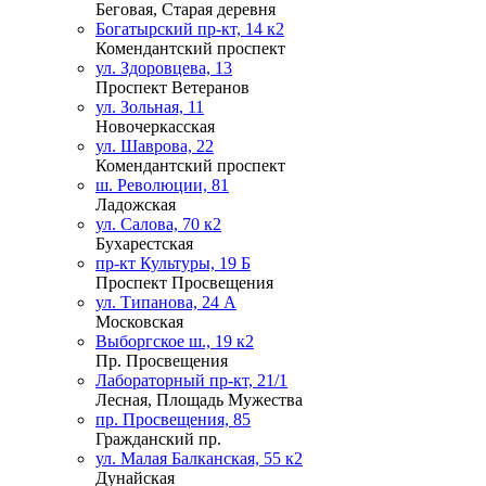
Беговая, Старая деревня
Богатырский пр-кт, 14 к2
Комендантский проспект
ул. Здоровцева, 13
Проспект Ветеранов
ул. Зольная, 11
Новочеркасская
ул. Шаврова, 22
Комендантский проспект
ш. Революции, 81
Ладожская
ул. Салова, 70 к2
Бухарестская
пр-кт Культуры, 19 Б
Проспект Просвещения
ул. Типанова, 24 А
Московская
Выборгское ш., 19 к2
Пр. Просвещения
Лабораторный пр-кт, 21/1
Лесная, Площадь Мужества
пр. Просвещения, 85
Гражданский пр.
ул. Малая Балканская, 55 к2
Дунайская