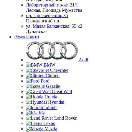
Лабораторный пр-кт, 21/1
Лесная, Площадь Мужества
пр. Просвещения, 85
Гражданский пр.
ул. Малая Балканская, 55 к2
Дунайская
Ремонт авто
Audi
BMW
Chevrolet
Citroen
Ford
Gazelle
Great Wall
Honda
Hyundai
Infiniti
Kia
Land Rover
Lexus
Mazda