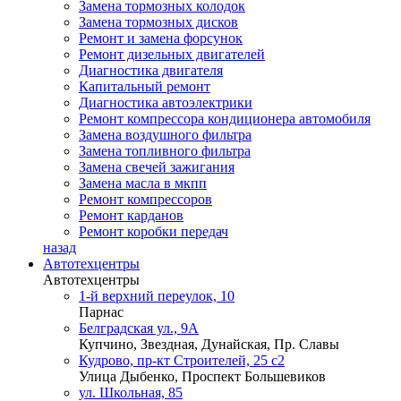
Замена тормозных колодок
Замена тормозных дисков
Ремонт и замена форсунок
Ремонт дизельных двигателей
Диагностика двигателя
Капитальный ремонт
Диагностика автоэлектрики
Ремонт компрессора кондиционера автомобиля
Замена воздушного фильтра
Замена топливного фильтра
Замена свечей зажигания
Замена масла в мкпп
Ремонт компрессоров
Ремонт карданов
Ремонт коробки передач
назад
Автотехцентры
Автотехцентры
1-й верхний переулок, 10
Парнас
Белградская ул., 9А
Купчино, Звездная, Дунайская, Пр. Славы
Кудрово, пр-кт Строителей, 25 с2
Улица Дыбенко, Проспект Большевиков
ул. Школьная, 85