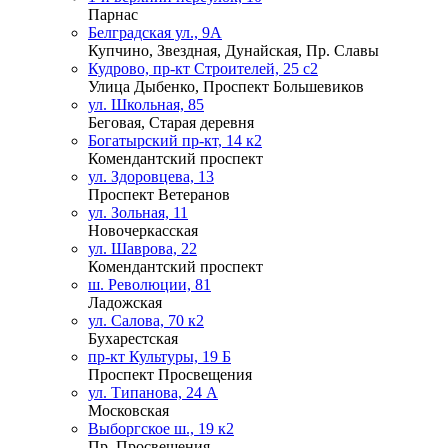
Парнас
Белградская ул., 9А
Купчино, Звездная, Дунайская, Пр. Славы
Кудрово, пр-кт Строителей, 25 с2
Улица Дыбенко, Проспект Большевиков
ул. Школьная, 85
Беговая, Старая деревня
Богатырский пр-кт, 14 к2
Комендантский проспект
ул. Здоровцева, 13
Проспект Ветеранов
ул. Зольная, 11
Новочеркасская
ул. Шаврова, 22
Комендантский проспект
ш. Революции, 81
Ладожская
ул. Салова, 70 к2
Бухарестская
пр-кт Культуры, 19 Б
Проспект Просвещения
ул. Типанова, 24 А
Московская
Выборгское ш., 19 к2
Пр. Просвещения