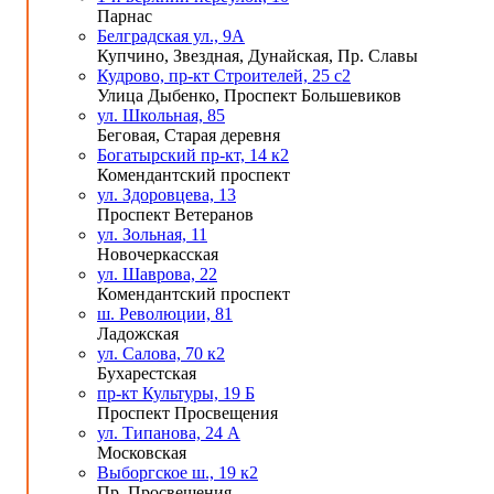
Парнас
Белградская ул., 9А
Купчино, Звездная, Дунайская, Пр. Славы
Кудрово, пр-кт Строителей, 25 с2
Улица Дыбенко, Проспект Большевиков
ул. Школьная, 85
Беговая, Старая деревня
Богатырский пр-кт, 14 к2
Комендантский проспект
ул. Здоровцева, 13
Проспект Ветеранов
ул. Зольная, 11
Новочеркасская
ул. Шаврова, 22
Комендантский проспект
ш. Революции, 81
Ладожская
ул. Салова, 70 к2
Бухарестская
пр-кт Культуры, 19 Б
Проспект Просвещения
ул. Типанова, 24 А
Московская
Выборгское ш., 19 к2
Пр. Просвещения