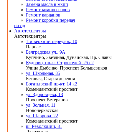
Замена масла в мкпп
Ремонт компрессоров
Ремонт карданов
Ремонт коробки передач
назад
Автотехцентры
Автотехцентры
1-й верхний переулок, 10
Парнас
Белградская ул., 9А
Купчино, Звездная, Дунайская, Пр. Славы
Кудрово, пр-кт Строителей, 25 с2
Улица Дыбенко, Проспект Большевиков
ул. Школьная, 85
Беговая, Старая деревня
Богатырский пр-кт, 14 к2
Комендантский проспект
ул. Здоровцева, 13
Проспект Ветеранов
ул. Зольная, 11
Новочеркасская
ул. Шаврова, 22
Комендантский проспект
ш. Революции, 81
Ладожская