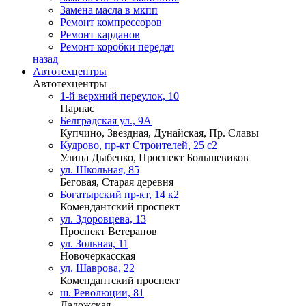
Замена масла в мкпп
Ремонт компрессоров
Ремонт карданов
Ремонт коробки передач
назад
Автотехцентры
Автотехцентры
1-й верхний переулок, 10
Парнас
Белградская ул., 9А
Купчино, Звездная, Дунайская, Пр. Славы
Кудрово, пр-кт Строителей, 25 с2
Улица Дыбенко, Проспект Большевиков
ул. Школьная, 85
Беговая, Старая деревня
Богатырский пр-кт, 14 к2
Комендантский проспект
ул. Здоровцева, 13
Проспект Ветеранов
ул. Зольная, 11
Новочеркасская
ул. Шаврова, 22
Комендантский проспект
ш. Революции, 81
Ладожская