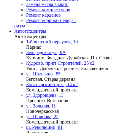
Замена масла в мкпп
Ремонт компрессоров
Ремонт карданов
Ремонт коробки передач
назад
Автотехцентры
Автотехцентры
1-й верхний переулок, 10
Парнас
Белградская ул., 9А
Купчино, Звездная, Дунайская, Пр. Славы
Кудрово, пр-кт Строителей, 25 с2
Улица Дыбенко, Проспект Большевиков
ул. Школьная, 85
Беговая, Старая деревня
Богатырский пр-кт, 14 к2
Комендантский проспект
ул. Здоровцева, 13
Проспект Ветеранов
ул. Зольная, 11
Новочеркасская
ул. Шаврова, 22
Комендантский проспект
ш. Революции, 81
Ладожская