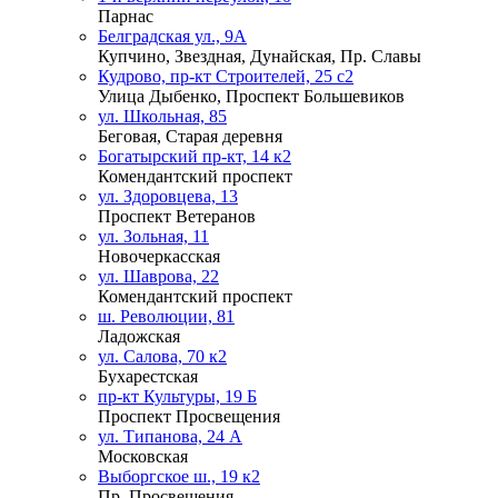
Парнас
Белградская ул., 9А
Купчино, Звездная, Дунайская, Пр. Славы
Кудрово, пр-кт Строителей, 25 с2
Улица Дыбенко, Проспект Большевиков
ул. Школьная, 85
Беговая, Старая деревня
Богатырский пр-кт, 14 к2
Комендантский проспект
ул. Здоровцева, 13
Проспект Ветеранов
ул. Зольная, 11
Новочеркасская
ул. Шаврова, 22
Комендантский проспект
ш. Революции, 81
Ладожская
ул. Салова, 70 к2
Бухарестская
пр-кт Культуры, 19 Б
Проспект Просвещения
ул. Типанова, 24 А
Московская
Выборгское ш., 19 к2
Пр. Просвещения