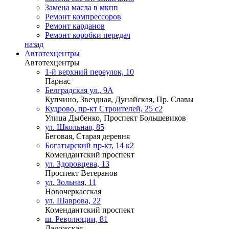
Замена масла в мкпп
Ремонт компрессоров
Ремонт карданов
Ремонт коробки передач
назад
Автотехцентры
Автотехцентры
1-й верхний переулок, 10
Парнас
Белградская ул., 9А
Купчино, Звездная, Дунайская, Пр. Славы
Кудрово, пр-кт Строителей, 25 с2
Улица Дыбенко, Проспект Большевиков
ул. Школьная, 85
Беговая, Старая деревня
Богатырский пр-кт, 14 к2
Комендантский проспект
ул. Здоровцева, 13
Проспект Ветеранов
ул. Зольная, 11
Новочеркасская
ул. Шаврова, 22
Комендантский проспект
ш. Революции, 81
Ладожская