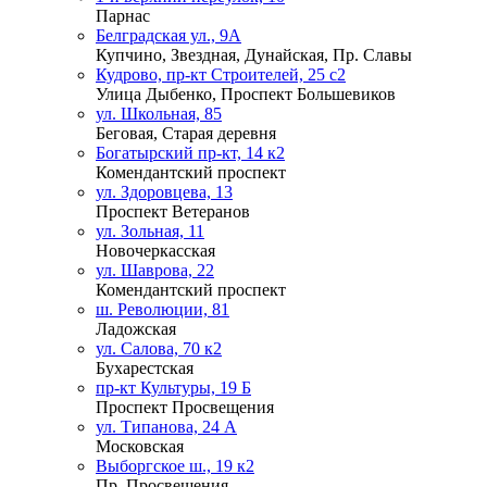
Парнас
Белградская ул., 9А
Купчино, Звездная, Дунайская, Пр. Славы
Кудрово, пр-кт Строителей, 25 с2
Улица Дыбенко, Проспект Большевиков
ул. Школьная, 85
Беговая, Старая деревня
Богатырский пр-кт, 14 к2
Комендантский проспект
ул. Здоровцева, 13
Проспект Ветеранов
ул. Зольная, 11
Новочеркасская
ул. Шаврова, 22
Комендантский проспект
ш. Революции, 81
Ладожская
ул. Салова, 70 к2
Бухарестская
пр-кт Культуры, 19 Б
Проспект Просвещения
ул. Типанова, 24 А
Московская
Выборгское ш., 19 к2
Пр. Просвещения