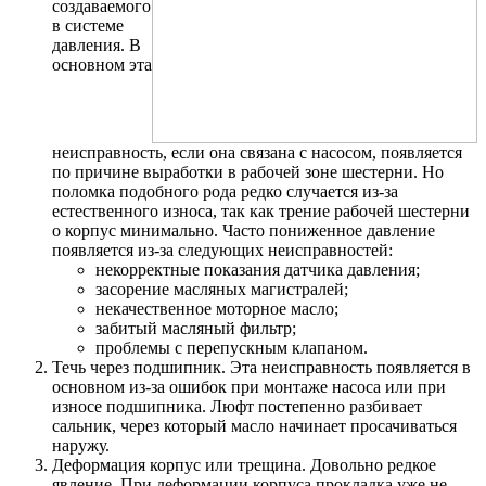
создаваемого
в системе
давления. В
основном эта
неисправность, если она связана с насосом, появляется
по причине выработки в рабочей зоне шестерни. Но
поломка подобного рода редко случается из-за
естественного износа, так как трение рабочей шестерни
о корпус минимально. Часто пониженное давление
появляется из-за следующих неисправностей:
некорректные показания датчика давления;
засорение масляных магистралей;
некачественное моторное масло;
забитый масляный фильтр;
проблемы с перепускным клапаном.
Течь через подшипник. Эта неисправность появляется в
основном из-за ошибок при монтаже насоса или при
износе подшипника. Люфт постепенно разбивает
сальник, через который масло начинает просачиваться
наружу.
Деформация корпус или трещина. Довольно редкое
явление. При деформации корпуса прокладка уже не