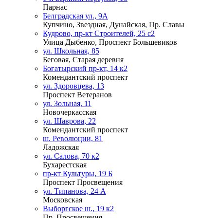
Парнас
Белградская ул., 9А
Купчино, Звездная, Дунайская, Пр. Славы
Кудрово, пр-кт Строителей, 25 с2
Улица Дыбенко, Проспект Большевиков
ул. Школьная, 85
Беговая, Старая деревня
Богатырский пр-кт, 14 к2
Комендантский проспект
ул. Здоровцева, 13
Проспект Ветеранов
ул. Зольная, 11
Новочеркасская
ул. Шаврова, 22
Комендантский проспект
ш. Революции, 81
Ладожская
ул. Салова, 70 к2
Бухарестская
пр-кт Культуры, 19 Б
Проспект Просвещения
ул. Типанова, 24 А
Московская
Выборгское ш., 19 к2
Пр. Просвещения