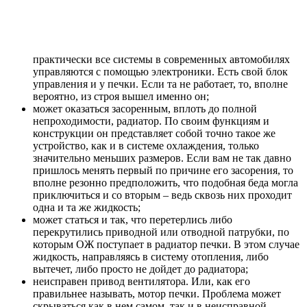
практически все системы в современных автомобилях
управляются с помощью электроники. Есть свой блок
управления и у печки. Если та не работает, то, вполне
вероятно, из строя вышел именно он;
может оказаться засоренным, вплоть до полной
непроходимости, радиатор. По своим функциям и
конструкции он представляет собой точно такое же
устройство, как и в системе охлаждения, только
значительно меньших размеров. Если вам не так давно
пришлось менять первый по причине его засорения, то
вполне резонно предположить, что подобная беда могла
приключиться и со вторым – ведь сквозь них проходит
одна и та же жидкость;
может статься и так, что перетерлись либо
перекрутились приводной или отводной патрубки, по
которым ОЖ поступает в радиатор печки. В этом случае
жидкость, направляясь в систему отопления, либо
вытечет, либо просто не дойдет до радиатора;
неисправен привод вентилятора. Или, как его
правильнее называть, мотор печки. Проблема может
скрываться как в нем самом, так и в неисправной