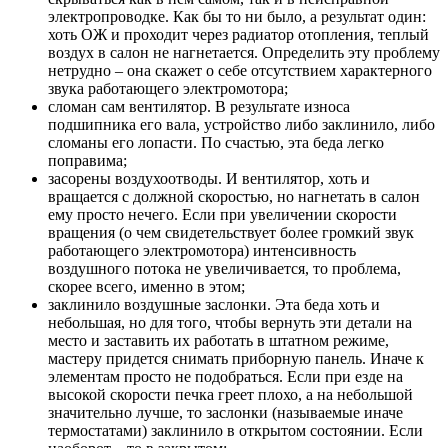
электропроводке. Как бы то ни было, а результат один:
хоть ОЖ и проходит через радиатор отопления, теплый
воздух в салон не нагнетается. Определить эту проблему
нетрудно – она скажет о себе отсутствием характерного
звука работающего электромотора;
сломан сам вентилятор. В результате износа
подшипника его вала, устройство либо заклинило, либо
сломаны его лопасти. По счастью, эта беда легко
поправима;
засорены воздухоотводы. И вентилятор, хоть и
вращается с должной скоростью, но нагнетать в салон
ему просто нечего. Если при увеличении скорости
вращения (о чем свидетельствует более громкий звук
работающего электромотора) интенсивность
воздушного потока не увеличивается, то проблема,
скорее всего, именно в этом;
заклинило воздушные заслонки. Эта беда хоть и
небольшая, но для того, чтобы вернуть эти детали на
место и заставить их работать в штатном режиме,
мастеру придется снимать приборную панель. Иначе к
элементам просто не подобраться. Если при езде на
высокой скорости печка греет плохо, а на небольшой
значительно лучше, то заслонки (называемые иначе
термостатами) заклинило в открытом состоянии. Если