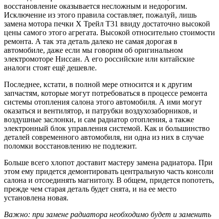
восстановление оказывается несложным и недорогим.
Исключение из этого правила составляет, пожалуй, лишь
замена мотора печки Х Трейл Т31 ввиду достаточно высокой
цены самого этого агрегата. Высокой относительно стоимости
ремонта. А так эта деталь далеко не самая дорогая в
автомобиле, даже если мы говорим об оригинальном
электромоторе Ниссан. А его российские или китайские
аналоги стоят ещё дешевле.
Последнее, кстати, в полной мере относится и к другим
запчастям, которые могут потребоваться в процессе ремонта
системы отопления салона этого автомобиля. А ими могут
оказаться и вентилятор, и патрубки воздухозаборников, и
воздушные заслонки, и сам радиатор отопления, а также
электронный блок управления системой. Как и большинство
деталей современного автомобиля, ни одна из них в случае
поломки восстановлению не подлежит.
Больше всего хлопот доставит мастеру замена радиатора. При
этом ему придется демонтировать центральную часть консоли
салона и отсоединять магнитолу. В общем, придется попотеть,
прежде чем старая деталь будет снята, и на ее место
установлена новая.
Важно: при замене радиатора необходимо будет и заменить