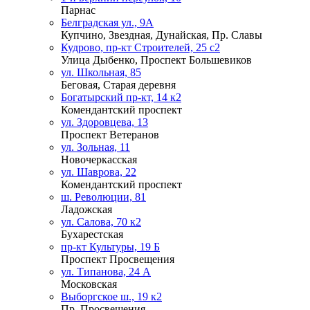
Парнас
Белградская ул., 9А
Купчино, Звездная, Дунайская, Пр. Славы
Кудрово, пр-кт Строителей, 25 с2
Улица Дыбенко, Проспект Большевиков
ул. Школьная, 85
Беговая, Старая деревня
Богатырский пр-кт, 14 к2
Комендантский проспект
ул. Здоровцева, 13
Проспект Ветеранов
ул. Зольная, 11
Новочеркасская
ул. Шаврова, 22
Комендантский проспект
ш. Революции, 81
Ладожская
ул. Салова, 70 к2
Бухарестская
пр-кт Культуры, 19 Б
Проспект Просвещения
ул. Типанова, 24 А
Московская
Выборгское ш., 19 к2
Пр. Просвещения