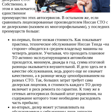
Собственно, в
этом и заключается
единственное
преимущество этих автосервисов. В остальном же, если
сравнивать лицензированные производителем Ниссан СТО с
не дилерскими (назовем их многопрофильными), у последних
преимуществ больше:
во-первых, более низкая стоимость. Как показывает
практика, техническое обслуживание Ниссан Тиида «на
стороне» обходится в среднем владельцу машины на
четверть дешевле. Учитывая, что проходить плановое
ТО активно эксплуатирующимся автомобилям
приходится, минимум, дважды в год, сумма итоговой
разницы оказывается внушительной. И дело здесь не в
качестве обслуживания, ведь дорого еще не означает
качественно, а в разнице между ценообразованием на
разных СТО. Так, больших затрат требует сама
дилерская лицензия, в стоимость каждого ТО дилер
включает и риск ремонта по гарантии. К тому же в
сетевых автосервисах большой штат управления, на
содержание которого тоже необходимо расходовать
часть прибыли;
во-вторых, дилер может устанавливать на
обслуживаемые у себя машины лишь запчасти