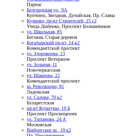
Парнас
Белградская ул., 9А
Купчино, Звездная, Дунайская, Пр. Славы
Кудрово, пр-кт Строителей, 25 с2
Улица Дыбенко, Проспект Большевиков
ул. Школьная, 85
Беговая, Старая деревня
Богатырский пр-кт, 14 к2
Комендантский проспект
ул. Здоровцева, 13
Проспект Ветеранов
ул. Зольная, 11
Новочеркасская
ул. Шаврова, 22
Комендантский проспект
ш. Революции, 81
Ладожская
ул. Салова, 70 к2
Бухарестская
пр-кт Культуры, 19 Б
Проспект Просвещения
ул. Типанова, 24 А
Московская
Выборгское ш., 19 к2
Пр. Просвещения