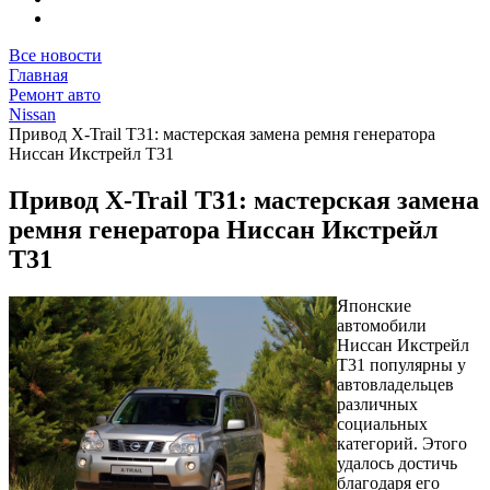
Все новости
Главная
Ремонт авто
Nissan
Привод X-Trail T31: мастерская замена ремня генератора
Ниссан Икстрейл Т31
Привод X-Trail T31: мастерская замена
ремня генератора Ниссан Икстрейл
Т31
Японские
автомобили
Ниссан Икстрейл
Т31 популярны у
автовладельцев
различных
социальных
категорий. Этого
удалось достичь
благодаря его