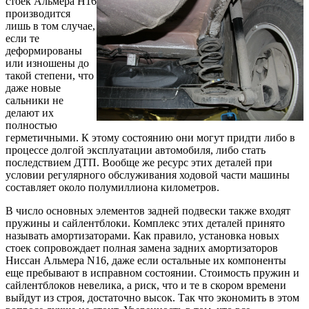
стоек Альмера Н16
производится
лишь в том случае,
если те
деформированы
или изношены до
такой степени, что
даже новые
сальники не
делают их
полностью
герметичными. К этому состоянию они могут придти либо в
процессе долгой эксплуатации автомобиля, либо стать
последствием ДТП. Вообще же ресурс этих деталей при
условии регулярного обслуживания ходовой части машины
составляет около полумиллиона километров.
В число основных элементов задней подвески также входят
пружины и сайлентблоки. Комплекс этих деталей принято
называть амортизаторами. Как правило, установка новых
стоек сопровождает полная замена задних амортизаторов
Ниссан Альмера N16, даже если остальные их компоненты
еще пребывают в исправном состоянии. Стоимость пружин и
сайлентблоков невелика, а риск, что и те в скором времени
выйдут из строя, достаточно высок. Так что экономить в этом