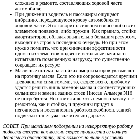
сложных в ремонте, составляющих ходовой части
автомобиля;
При движении водитель и пассажиры ощущают
вибрацию, передающуюся кузову автомобиля от
ходовой части. Это говорит о сильном износе либо всех
элементов подвески, либо пружин. Как правило, стойки
амортизаторов, обладая значительно большим ресурсом,
выходят из строя в последнюю очередь. Но при этом
нужно помнить, что при снижении эффективности
одного из элементов подвески остальные начинают
испытывать повышенную нагрузку, что существенно
сокращает их ресурс;
Масляные потеки на стойках амортизаторов указывают
на протечку масла. Если это не сопровождается другими
тревожными симптомами, то, скорее всего, проблему
удастся решить лишь заменой масла и соответствующих
сальников и замена задних стоек Ниссан Альмера N16
не потребуется. Но стоит лишь хоть немного затянуть с
ремонтом, как и стойки, и пружины придут в
негодность и восстановить работоспособность задней
подвески станет уже значительно дороже.
СОВЕТ. При малейшем подозрении на некорректную работу
подвески следует как можно скорее произвести ее полную
детальную диагностику, что возможно лишь в условиях