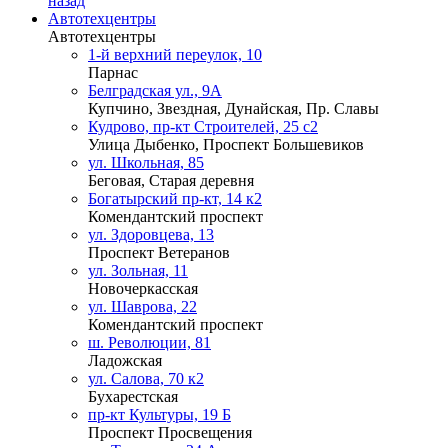
назад
Автотехцентры
Автотехцентры
1-й верхний переулок, 10
Парнас
Белградская ул., 9А
Купчино, Звездная, Дунайская, Пр. Славы
Кудрово, пр-кт Строителей, 25 с2
Улица Дыбенко, Проспект Большевиков
ул. Школьная, 85
Беговая, Старая деревня
Богатырский пр-кт, 14 к2
Комендантский проспект
ул. Здоровцева, 13
Проспект Ветеранов
ул. Зольная, 11
Новочеркасская
ул. Шаврова, 22
Комендантский проспект
ш. Революции, 81
Ладожская
ул. Салова, 70 к2
Бухарестская
пр-кт Культуры, 19 Б
Проспект Просвещения