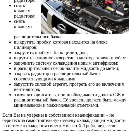
радиаторе;
снять
крышку
радиатора;
снять
крышку с
расширительного бачка;
выкрутить пробку, которая находится на блоке
цилиндров;
закрутить пробку в блок цилиндров;
вкрутить в сливное отверстие радиатора новую пробку;
заполнить систему охлаждения новым антифризом;
в расширительный бачок налить жидкость до метки;
закрыть радиатор и расширительный бачок
соответствующими крышками;
запустить силовой агрегат, прогреть его до включения
вентилятора;
заглушить двигатель, при необходимости долить ОЖ в
расширительный бачок. Её уровень должен быть между
минимальной и максимальной отметками.
Если Вы не уверены в собственной квалификации – не
беритесь за самостоятельную замену охлаждающей жидкости
в системе охлаждения своего Ниссан Х-Трейл, ведь если
перетянуть пробку, которая расположена на блоке цилиндров