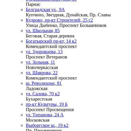
Парнас
Белградская ул., 9А
Купчино, Звездная, Дунайская, Пр. Славы
Кудрово, пр-кт Строителей, 25 с2
Улица Дыбенко, Проспект Большевиков
ул. Школьная, 85
Беговая, Старая деревня
Богатырский пр-кт, 14 к2
Комендантский проспект
ул. Здоровцева, 13
Проспект Ветеранов
ул. Зольная, 11
Новочеркасская
ул. Шаврова, 22
Комендантский проспект
ш. Революции, 81
Ладожская
ул. Салова, 70 к2
Бухарестская
пр-кт Культуры, 19 Б
Проспект Просвещения
ул. Типанова, 24 А
Московская
Выборгское ш., 19 к2
Пр. Просвещения