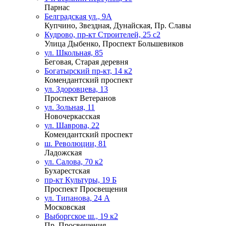
Парнас
Белградская ул., 9А
Купчино, Звездная, Дунайская, Пр. Славы
Кудрово, пр-кт Строителей, 25 с2
Улица Дыбенко, Проспект Большевиков
ул. Школьная, 85
Беговая, Старая деревня
Богатырский пр-кт, 14 к2
Комендантский проспект
ул. Здоровцева, 13
Проспект Ветеранов
ул. Зольная, 11
Новочеркасская
ул. Шаврова, 22
Комендантский проспект
ш. Революции, 81
Ладожская
ул. Салова, 70 к2
Бухарестская
пр-кт Культуры, 19 Б
Проспект Просвещения
ул. Типанова, 24 А
Московская
Выборгское ш., 19 к2
Пр. Просвещения