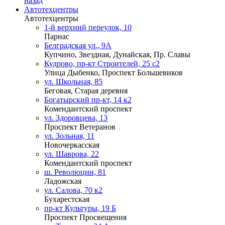
назад
Автотехцентры
Автотехцентры
1-й верхний переулок, 10
Парнас
Белградская ул., 9А
Купчино, Звездная, Дунайская, Пр. Славы
Кудрово, пр-кт Строителей, 25 с2
Улица Дыбенко, Проспект Большевиков
ул. Школьная, 85
Беговая, Старая деревня
Богатырский пр-кт, 14 к2
Комендантский проспект
ул. Здоровцева, 13
Проспект Ветеранов
ул. Зольная, 11
Новочеркасская
ул. Шаврова, 22
Комендантский проспект
ш. Революции, 81
Ладожская
ул. Салова, 70 к2
Бухарестская
пр-кт Культуры, 19 Б
Проспект Просвещения