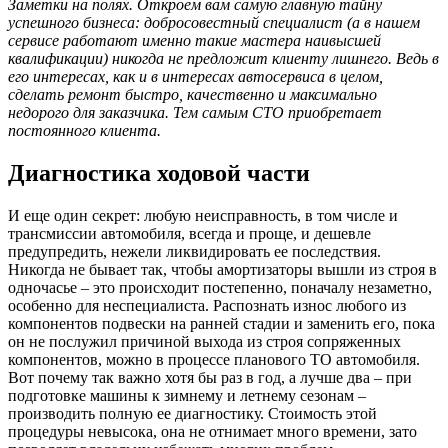
Заметки на полях. Откроем вам самую главную тайну
успешного бизнеса: добросовестный специалист (а в нашем
сервисе работают именно такие мастера наивысшей
квалификации) никогда не предложит клиенту лишнего. Ведь в
его интересах, как и в интересах автосервиса в целом,
сделать ремонт быстро, качественно и максимально
недорого для заказчика. Тем самым СТО приобретает
постоянного клиента.
Диагностика ходовой части
И еще один секрет: любую неисправность, в том числе и
трансмиссии автомобиля, всегда и проще, и дешевле
предупредить, нежели ликвидировать ее последствия.
Никогда не бывает так, чтобы амортизаторы вышли из строя в
одночасье – это происходит постепенно, поначалу незаметно,
особенно для неспециалиста. Распознать износ любого из
компонентов подвески на ранней стадии и заменить его, пока
он не послужил причиной выхода из строя сопряженных
компонентов, можно в процессе планового ТО автомобиля.
Вот почему так важно хотя бы раз в год, а лучше два – при
подготовке машины к зимнему и летнему сезонам –
производить полную ее диагностику. Стоимость этой
процедуры невысока, она не отнимает много времени, зато