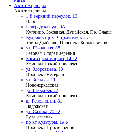
назад
Автотехцентры
Автотехцентры
1-й верхний переулок, 10
Парнас
Белградская ул., 9А
Купчино, Звездная, Дунайская, Пр. Славы
Кудрово, пр-кт Строителей, 25 с2
Улица Дыбенко, Проспект Большевиков
ул. Школьная, 85
Беговая, Старая деревня
Богатырский пр-кт, 14 к2
Комендантский проспект
ул. Здоровцева, 13
Проспект Ветеранов
ул. Зольная, 11
Новочеркасская
ул. Шаврова, 22
Комендантский проспект
ш. Революции, 81
Ладожская
ул. Салова, 70 к2
Бухарестская
пр-кт Культуры, 19 Б
Проспект Просвещения