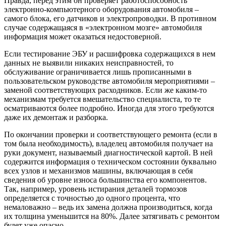
Правда, перед этим он проверяет работоспособность
электронно-компьютерного оборудования автомобиля –
самого блока, его датчиков и электропроводки. В противном
случае содержащаяся в «электронном мозге» автомобиля
информация может оказаться недостоверной.
Если тестирование ЭБУ и расшифровка содержащихся в нем
данных не выявили никаких неисправностей, то
обслуживание ограничивается лишь прописанными в
пользовательском руководстве автомобиля мероприятиями –
заменой соответствующих расходников. Если же каким-то
механизмам требуется вмешательство специалиста, то те
осматриваются более подробно. Иногда для этого требуются
даже их демонтаж и разборка.
По окончании проверки и соответствующего ремонта (если в
том была необходимость), владелец автомобиля получает на
руки документ, называемый диагностической картой. В ней
содержится информация о техническом состоянии буквально
всех узлов и механизмов машины, включающая в себя
сведения об уровне износа большинства его компонентов.
Так, например, уровень истирания деталей тормозов
определяется с точностью до одного процента, что
немаловажно – ведь их замена должна производиться, когда
их толщина уменьшится на 80%. Далее затягивать с ремонтом
будет уже опасно.