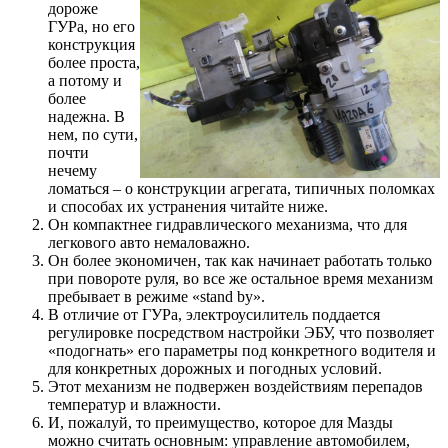
дороже
ГУРа, но его
конструкция
более проста,
а потому и
более
надежна. В
нем, по сути,
почти
нечему
ломаться – о конструкции агрегата, типичных поломках
и способах их устранения читайте ниже.
Он компактнее гидравлического механизма, что для
легкового авто немаловажно.
Он более экономичен, так как начинает работать только
при повороте руля, во все же остальное время механизм
пребывает в режиме «stand by».
В отличие от ГУРа, электроусилитель поддается
регулировке посредством настройки ЭБУ, что позволяет
«подогнать» его параметры под конкретного водителя и
для конкретных дорожных и погодных условий.
Этот механизм не подвержен воздействиям перепадов
температур и влажности.
И, пожалуй, то преимущество, которое для Мазды
можно считать основным: управление автомобилем,