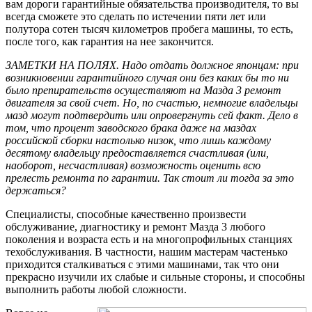
вам дороги гарантийные обязательства производителя, то вы
всегда сможете это сделать по истечении пяти лет или
полутора сотен тысяч километров пробега машины, то есть,
после того, как гарантия на нее закончится.
ЗАМЕТКИ НА ПОЛЯХ. Надо отдать должное японцам: при
возникновении гарантийного случая они без каких бы то ни
было препирательств осуществляют на Мазда 3 ремонт
двигателя за свой счет. Но, по счастью, немногие владельцы
мазд могут подтвердить или опровергнуть сей факт. Дело в
том, что процент заводского брака даже на маздах
российской сборки настолько низок, что лишь каждому
десятому владельцу предоставляется счастливая (или,
наоборот, несчастливая) возможность оценить всю
прелесть ремонта по гарантии. Так стоит ли тогда за это
держаться?
Специалисты, способные качественно произвести
обслуживание, диагностику и ремонт Мазда 3 любого
поколения и возраста есть и на многопрофильных станциях
техобслуживания. В частности, нашим мастерам частенько
приходится сталкиваться с этими машинами, так что они
прекрасно изучили их слабые и сильные стороны, и способны
выполнить работы любой сложности.