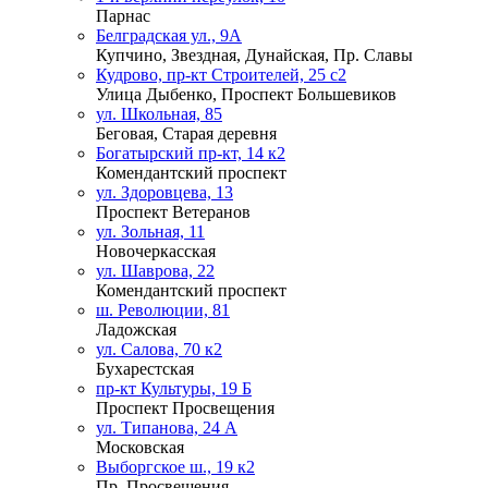
Парнас
Белградская ул., 9А
Купчино, Звездная, Дунайская, Пр. Славы
Кудрово, пр-кт Строителей, 25 с2
Улица Дыбенко, Проспект Большевиков
ул. Школьная, 85
Беговая, Старая деревня
Богатырский пр-кт, 14 к2
Комендантский проспект
ул. Здоровцева, 13
Проспект Ветеранов
ул. Зольная, 11
Новочеркасская
ул. Шаврова, 22
Комендантский проспект
ш. Революции, 81
Ладожская
ул. Салова, 70 к2
Бухарестская
пр-кт Культуры, 19 Б
Проспект Просвещения
ул. Типанова, 24 А
Московская
Выборгское ш., 19 к2
Пр. Просвещения