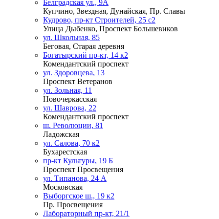
Белградская ул., 9А
Купчино, Звездная, Дунайская, Пр. Славы
Кудрово, пр-кт Строителей, 25 с2
Улица Дыбенко, Проспект Большевиков
ул. Школьная, 85
Беговая, Старая деревня
Богатырский пр-кт, 14 к2
Комендантский проспект
ул. Здоровцева, 13
Проспект Ветеранов
ул. Зольная, 11
Новочеркасская
ул. Шаврова, 22
Комендантский проспект
ш. Революции, 81
Ладожская
ул. Салова, 70 к2
Бухарестская
пр-кт Культуры, 19 Б
Проспект Просвещения
ул. Типанова, 24 А
Московская
Выборгское ш., 19 к2
Пр. Просвещения
Лабораторный пр-кт, 21/1