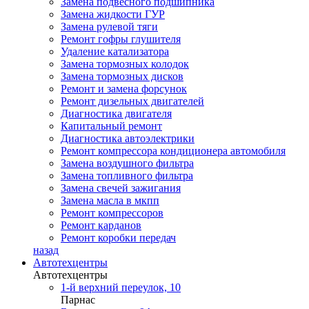
Замена подвесного подшипника
Замена жидкости ГУР
Замена рулевой тяги
Ремонт гофры глушителя
Удаление катализатора
Замена тормозных колодок
Замена тормозных дисков
Ремонт и замена форсунок
Ремонт дизельных двигателей
Диагностика двигателя
Капитальный ремонт
Диагностика автоэлектрики
Ремонт компрессора кондиционера автомобиля
Замена воздушного фильтра
Замена топливного фильтра
Замена свечей зажигания
Замена масла в мкпп
Ремонт компрессоров
Ремонт карданов
Ремонт коробки передач
назад
Автотехцентры
Автотехцентры
1-й верхний переулок, 10
Парнас