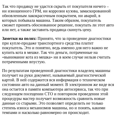
Так что продавцу не удастся скрыть от покупателя ничего –
ни изношенного ГРМ, ни коррозии кузова, замаскированной
обновленным лакокрасочным покрытием, ни аварий, в
которых побывала машина. Таким образом, покупатель
сможет принять обоснованное решение, покупать ли этот авто
или нет, а также заставить продавца скинуть цену.
Заметки на полях:
Принято, что за проведение диагностики
при купле-продаже транспортного средства платит
покупатель. Это и понятно, ведь именно для него важно не
купить кота в мешке. Так что деньги, потраченные на
«вынимание кота из мешка» ни в коем случае нельзя считать
потраченными впустую.
По результатам проведенной диагностики владелец машины
получает на руки документ, называемый диагностической
картой. В ней содержится вся информация о техническом
состоянии авто на данный момент. В электронном же виде вся
она остается в памяти компьютера автосервиса, так что при
следующем посещении СТО и повторном проведении этой
процедуры мастер получает возможность сравнить новые
данные со старыми. Это позволяет определить не только
степень износа механизмов машины, но и понять, какими
темпами и насколько равномерно он происходит.