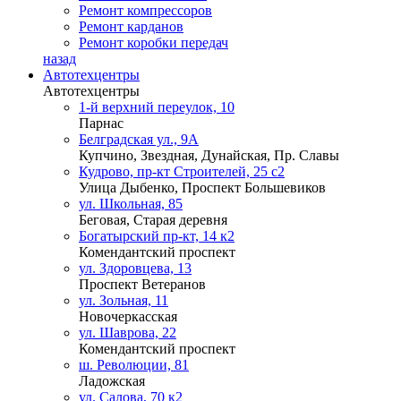
Ремонт компрессоров
Ремонт карданов
Ремонт коробки передач
назад
Автотехцентры
Автотехцентры
1-й верхний переулок, 10
Парнас
Белградская ул., 9А
Купчино, Звездная, Дунайская, Пр. Славы
Кудрово, пр-кт Строителей, 25 с2
Улица Дыбенко, Проспект Большевиков
ул. Школьная, 85
Беговая, Старая деревня
Богатырский пр-кт, 14 к2
Комендантский проспект
ул. Здоровцева, 13
Проспект Ветеранов
ул. Зольная, 11
Новочеркасская
ул. Шаврова, 22
Комендантский проспект
ш. Революции, 81
Ладожская
ул. Салова, 70 к2