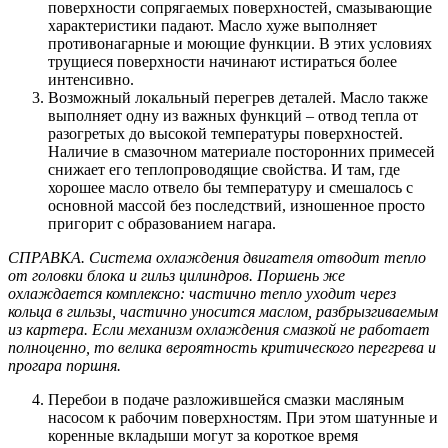
поверхности сопрягаемых поверхностей, смазывающие
характеристики падают. Масло хуже выполняет
противонагарные и моющие функции. В этих условиях
трущиеся поверхности начинают истираться более
интенсивно.
Возможный локальный перегрев деталей. Масло также
выполняет одну из важных функций – отвод тепла от
разогретых до высокой температуры поверхностей.
Наличие в смазочном материале посторонних примесей
снижает его теплопроводящие свойства. И там, где
хорошее масло отвело бы температуру и смешалось с
основной массой без последствий, изношенное просто
пригорит с образованием нагара.
СПРАВКА. Система охлаждения двигателя отводит тепло
от головки блока и гильз цилиндров. Поршень же
охлаждается комплексно: частично тепло уходит через
кольца в гильзы, частично уносится маслом, разбрызгиваемым
из картера. Если механизм охлаждения смазкой не работает
полноценно, то велика вероятность критического перегрева и
прогара поршня.
Перебои в подаче разложившейся смазки масляным
насосом к рабочим поверхностям. При этом шатунные и
коренные вкладыши могут за короткое время