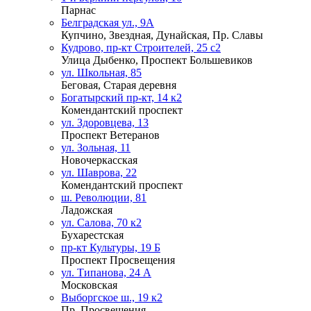
Парнас
Белградская ул., 9А
Купчино, Звездная, Дунайская, Пр. Славы
Кудрово, пр-кт Строителей, 25 с2
Улица Дыбенко, Проспект Большевиков
ул. Школьная, 85
Беговая, Старая деревня
Богатырский пр-кт, 14 к2
Комендантский проспект
ул. Здоровцева, 13
Проспект Ветеранов
ул. Зольная, 11
Новочеркасская
ул. Шаврова, 22
Комендантский проспект
ш. Революции, 81
Ладожская
ул. Салова, 70 к2
Бухарестская
пр-кт Культуры, 19 Б
Проспект Просвещения
ул. Типанова, 24 А
Московская
Выборгское ш., 19 к2
Пр. Просвещения