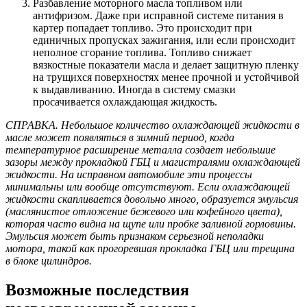
Разбавление моторного масла топливом или
антифризом. Даже при исправной системе питания в
картер попадает топливо. Это происходит при
единичных пропусках зажигания, или если происходит
неполное сгорание топлива. Топливо снижает
вязкостные показатели масла и делает защитную пленку
на трущихся поверхностях менее прочной и устойчивой
к выдавливанию. Иногда в систему смазки
просачивается охлаждающая жидкость.
СПРАВКА. Небольшое количество охлаждающей жидкости в
масле может появляться в зимний период, когда
температурное расширение металла создает небольшие
зазоры между прокладкой ГБЦ и магистралями охлаждающей
жидкости. На исправном автомобиле эти процессы
минимальны или вообще отсутствуют. Если охлаждающей
жидкости скапливается довольно много, образуется эмульсия
(маслянистое отложение бежевого или кофейного цвета),
которая часто видна на щупе или пробке заливной горловины.
Эмульсия может быть признаком серьезной неполадки
мотора, такой как прогоревшая прокладка ГБЦ или трещина
в блоке цилиндров.
Возможные последствия