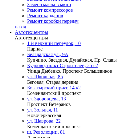
Замена масла в мкпп
Ремонт компрессоров
Ремонт карданов
Ремонт коробки передач
назад
Автотехцентры
Автотехцентры
1-й верхний переулок, 10
Парнас
Белградская ул., 9А
Купчино, Звездная, Дунайская, Пр. Славы
Кудрово, пр-кт Строителей, 25 с2
Улица Дыбенко, Проспект Большевиков
ул. Школьная, 85
Беговая, Старая деревня
Богатырский пр-кт, 14 к2
Комендантский проспект
ул. Здоровцева, 13
Проспект Ветеранов
ул. Зольная, 11
Новочеркасская
ул. Шаврова, 22
Комендантский проспект
ш. Революции, 81
Ладожская