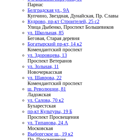
Парнас
Белградская ул., 9А
Купчино, Звездная, Дунайская, Пр. Славы
Кудрово, пр-кт Строителей, 25 с2
Улица Дыбенко, Проспект Большевиков
ул. Школьная, 85
Беговая, Старая деревня
Богатырский пр-кт, 14 к2
Комендантский проспект
ул. Здоровцева, 13
Проспект Ветеранов
ул. Зольная, 11
Новочеркасская
ул. Шаврова, 22
Комендантский проспект
ш. Революции, 81
Ладожская
ул. Салова, 70 к2
Бухарестская
пр-кт Культуры, 19 Б
Проспект Просвещения
ул. Типанова, 24 А
Московская
Выборгское ш., 19 к2
Пр. Просвещения