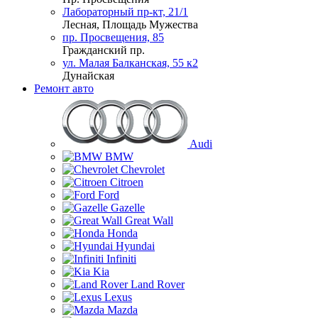
Лабораторный пр-кт, 21/1
Лесная, Площадь Мужества
пр. Просвещения, 85
Гражданский пр.
ул. Малая Балканская, 55 к2
Дунайская
Ремонт авто
Audi
BMW
Chevrolet
Citroen
Ford
Gazelle
Great Wall
Honda
Hyundai
Infiniti
Kia
Land Rover
Lexus
Mazda