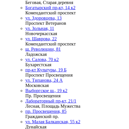
Беговая, Старая деревня
Богатырский пр-кт, 14 к2
Комендантский проспект
ул. Здоровцева, 13
Проспект Ветеранов
ул. Зольная, 11
Новочеркасская
ул. Шаврова, 22
Комендантский проспект
ш. Революции, 81
Ладожская
ул. Салова, 70 к2
Бухарестская
пр-кт Культуры, 19 Б
Проспект Просвещения
ул. Типанова, 24 А
Московская
Выборгское ш., 19 к2
Пр. Просвещения
Лабораторный пр-кт, 21/1
Лесная, Площадь Мужества
пр. Просвещения, 85
Гражданский пр.
ул. Малая Балканская, 55 к2
Дунайская