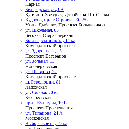
Парнас
Белградская ул., 9А
Купчино, Звездная, Дунайская, Пр. Славы
Кудрово, пр-кт Строителей, 25 с2
Улица Дыбенко, Проспект Большевиков
ул. Школьная, 85
Беговая, Старая деревня
Богатырский пр-кт, 14 к2
Комендантский проспект
ул. Здоровцева, 13
Проспект Ветеранов
ул. Зольная, 11
Новочеркасская
ул. Шаврова, 22
Комендантский проспект
ш. Революции, 81
Ладожская
ул. Салова, 70 к2
Бухарестская
пр-кт Культуры, 19 Б
Проспект Просвещения
ул. Типанова, 24 А
Московская
Выборгское ш., 19 к2
Пр. Просвещения