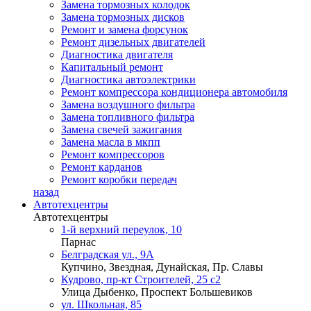
Замена тормозных колодок
Замена тормозных дисков
Ремонт и замена форсунок
Ремонт дизельных двигателей
Диагностика двигателя
Капитальный ремонт
Диагностика автоэлектрики
Ремонт компрессора кондиционера автомобиля
Замена воздушного фильтра
Замена топливного фильтра
Замена свечей зажигания
Замена масла в мкпп
Ремонт компрессоров
Ремонт карданов
Ремонт коробки передач
назад
Автотехцентры
Автотехцентры
1-й верхний переулок, 10
Парнас
Белградская ул., 9А
Купчино, Звездная, Дунайская, Пр. Славы
Кудрово, пр-кт Строителей, 25 с2
Улица Дыбенко, Проспект Большевиков
ул. Школьная, 85