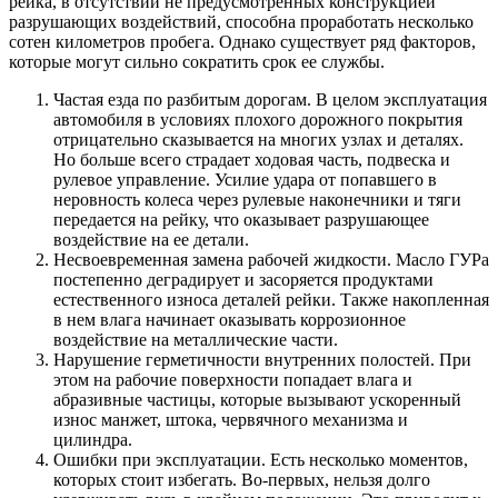
рейка, в отсутствии не предусмотренных конструкцией
разрушающих воздействий, способна проработать несколько
сотен километров пробега. Однако существует ряд факторов,
которые могут сильно сократить срок ее службы.
Частая езда по разбитым дорогам. В целом эксплуатация
автомобиля в условиях плохого дорожного покрытия
отрицательно сказывается на многих узлах и деталях.
Но больше всего страдает ходовая часть, подвеска и
рулевое управление. Усилие удара от попавшего в
неровность колеса через рулевые наконечники и тяги
передается на рейку, что оказывает разрушающее
воздействие на ее детали.
Несвоевременная замена рабочей жидкости. Масло ГУРа
постепенно деградирует и засоряется продуктами
естественного износа деталей рейки. Также накопленная
в нем влага начинает оказывать коррозионное
воздействие на металлические части.
Нарушение герметичности внутренних полостей. При
этом на рабочие поверхности попадает влага и
абразивные частицы, которые вызывают ускоренный
износ манжет, штока, червячного механизма и
цилиндра.
Ошибки при эксплуатации. Есть несколько моментов,
которых стоит избегать. Во-первых, нельзя долго