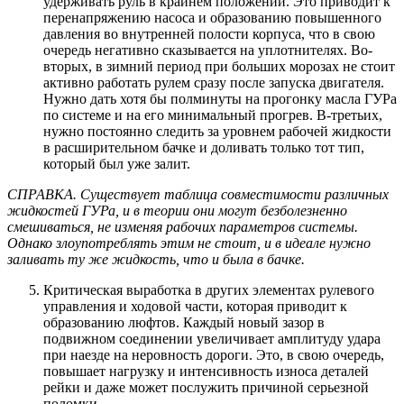
удерживать руль в крайнем положении. Это приводит к
перенапряжению насоса и образованию повышенного
давления во внутренней полости корпуса, что в свою
очередь негативно сказывается на уплотнителях. Во-
вторых, в зимний период при больших морозах не стоит
активно работать рулем сразу после запуска двигателя.
Нужно дать хотя бы полминуты на прогонку масла ГУРа
по системе и на его минимальный прогрев. В-третьих,
нужно постоянно следить за уровнем рабочей жидкости
в расширительном бачке и доливать только тот тип,
который был уже залит.
СПРАВКА. Существует таблица совместимости различных
жидкостей ГУРа, и в теории они могут безболезненно
смешиваться, не изменяя рабочих параметров системы.
Однако злоупотреблять этим не стоит, и в идеале нужно
заливать ту же жидкость, что и была в бачке.
Критическая выработка в других элементах рулевого
управления и ходовой части, которая приводит к
образованию люфтов. Каждый новый зазор в
подвижном соединении увеличивает амплитуду удара
при наезде на неровность дороги. Это, в свою очередь,
повышает нагрузку и интенсивность износа деталей
рейки и даже может послужить причиной серьезной
поломки.