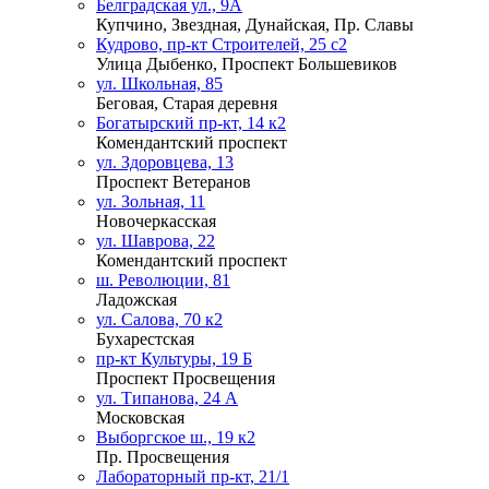
Белградская ул., 9А
Купчино, Звездная, Дунайская, Пр. Славы
Кудрово, пр-кт Строителей, 25 с2
Улица Дыбенко, Проспект Большевиков
ул. Школьная, 85
Беговая, Старая деревня
Богатырский пр-кт, 14 к2
Комендантский проспект
ул. Здоровцева, 13
Проспект Ветеранов
ул. Зольная, 11
Новочеркасская
ул. Шаврова, 22
Комендантский проспект
ш. Революции, 81
Ладожская
ул. Салова, 70 к2
Бухарестская
пр-кт Культуры, 19 Б
Проспект Просвещения
ул. Типанова, 24 А
Московская
Выборгское ш., 19 к2
Пр. Просвещения
Лабораторный пр-кт, 21/1