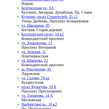
Парнас
Белградская ул., 9А
Купчино, Звездная, Дунайская, Пр. Славы
Кудрово, пр-кт Строителей, 25 с2
Улица Дыбенко, Проспект Большевиков
ул. Школьная, 85
Беговая, Старая деревня
Богатырский пр-кт, 14 к2
Комендантский проспект
ул. Здоровцева, 13
Проспект Ветеранов
ул. Зольная, 11
Новочеркасская
ул. Шаврова, 22
Комендантский проспект
ш. Революции, 81
Ладожская
ул. Салова, 70 к2
Бухарестская
пр-кт Культуры, 19 Б
Проспект Просвещения
ул. Типанова, 24 А
Московская
Выборгское ш., 19 к2
Пр. Просвещения