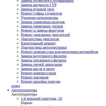
Замена подвесного подшипника
Замена жидкости ГУР
Замена рулевой тяги
Ремонт гофры глушителя
Удаление катализатора
Замена тормозных колодок
Замена тормозных дисков
Ремонт и замена форсунок
Ремонт дизельных двигателей
Диагностика двигателя
Капитальный ремонт
Диагностика автоэлектрики
Ремонт компрессора кондиционера автомобиля
Замена воздушного фильтра
Замена топливного фильтра
Замена свечей зажигания
Замена масла в мкпп
Ремонт компрессоров
Ремонт карданов
Ремонт коробки передач
назад
Автотехцентры
Автотехцентры
1-й верхний переулок, 10
Парнас