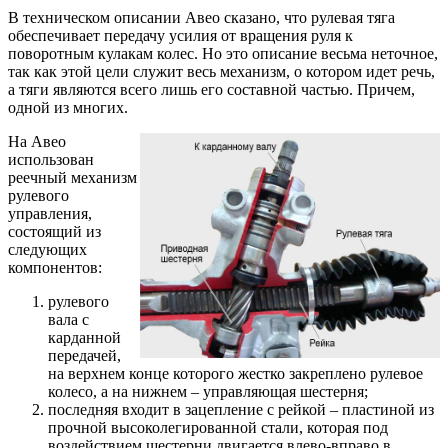
В техническом описании Авео сказано, что рулевая тяга
обеспечивает передачу усилия от вращения руля к
поворотным кулакам колес. Но это описание весьма неточное,
так как этой цели служит весь механизм, о котором идет речь,
а тяги являются всего лишь его составной частью. Причем,
одной из многих.
На Авео
использован
реечный механизм
рулевого
управления,
состоящий из
следующих
компонентов:
рулевого
вала с
карданной
передачей,
на верхнем конце которого жестко закреплено рулевое
колесо, а на нижнем – управляющая шестерня;
последняя входит в зацепление с рейкой – пластиной из
прочной высоколегированной стали, которая под
воздействием шестерни двигается влево-вправо в