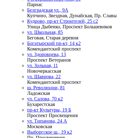
Парнас
Белградская ул., 9А
Купчино, Звездная, Дунайская, Пр. Славы
Кудрово, пр-кт Строителей, 25 с2
Улица Дыбенко, Проспект Большевиков
ул. Школьная, 85
Беговая, Старая деревня
Богатырский пр-кт, 14 к2
Комендантский проспект
ул. Здоровцева, 13
Проспект Ветеранов
ул. Зольная, 11
Новочеркасская
ул. Шаврова, 22
Комендантский проспект
ш. Революции, 81
Ладожская
ул. Салова, 70 к2
Бухарестская
пр-кт Культуры, 19 Б
Проспект Просвещения
ул. Типанова, 24 А
Московская
Выборгское ш., 19 к2
Пр. Просвещения