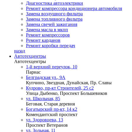
Диагностика автоэлектрики
Ремонт компрессора кондиционера автомобиля
Замена воздушного фильтра
Замена топливного фильтра
Замена свечей зажигания
Замена масла в мкпп
Ремонт компрессоров
Ремонт карданов
Ремонт коробки передач
назад
Автотехцентры
Автотехцентры
1-й верхний переулок, 10
Парнас
Белградская ул., 9А
Купчино, Звездная, Дунайская, Пр. Славы
Кудрово, пр-кт Строителей, 25 с2
Улица Дыбенко, Проспект Большевиков
ул. Школьная, 85
Беговая, Старая деревня
Богатырский пр-кт, 14 к2
Комендантский проспект
ул. Здоровцева, 13
Проспект Ветеранов
ул. Зольная, 11