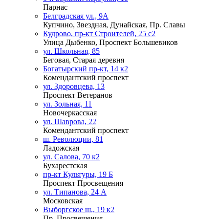
Парнас
Белградская ул., 9А
Купчино, Звездная, Дунайская, Пр. Славы
Кудрово, пр-кт Строителей, 25 с2
Улица Дыбенко, Проспект Большевиков
ул. Школьная, 85
Беговая, Старая деревня
Богатырский пр-кт, 14 к2
Комендантский проспект
ул. Здоровцева, 13
Проспект Ветеранов
ул. Зольная, 11
Новочеркасская
ул. Шаврова, 22
Комендантский проспект
ш. Революции, 81
Ладожская
ул. Салова, 70 к2
Бухарестская
пр-кт Культуры, 19 Б
Проспект Просвещения
ул. Типанова, 24 А
Московская
Выборгское ш., 19 к2
Пр. Просвещения