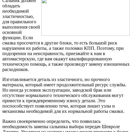
Сальник должен
обладать
необходимой
эластичностью,
для правильного
выполнения своей
основной
функции. Если
смазка просочится в другие блоки, то есть большой риск
нарушения их работы, а также поломки КПП. Поэтому, при
подозрении на неисправность, приезжайте к нам в
автомастерскую, где вам окажут квалифицированную
техническую помощь, а также произведут замену изношенных
расходников.
Изготавливается деталь из эластичного, но прочного
материала, который имеет продолжительный ресурс службы.
Но иногда условия эксплуатации, заводской брак или
отсутствие нормального технического обслуживания могут
привести к преждевременному износу детали. Это
поспособствует появлению течи, которая лишит узлы и
механизмы необходимой для их нормальной работы смазки.
Важно своевременно определить, что появилась
необходимость замены сальника выбора передач Шевроле
Лачетти. Уходящая из системы смазка может привести к более