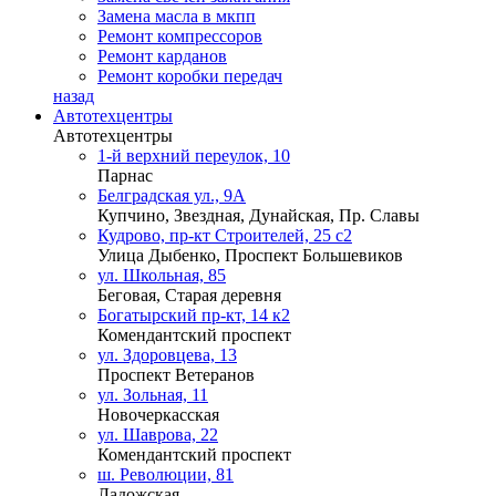
Замена масла в мкпп
Ремонт компрессоров
Ремонт карданов
Ремонт коробки передач
назад
Автотехцентры
Автотехцентры
1-й верхний переулок, 10
Парнас
Белградская ул., 9А
Купчино, Звездная, Дунайская, Пр. Славы
Кудрово, пр-кт Строителей, 25 с2
Улица Дыбенко, Проспект Большевиков
ул. Школьная, 85
Беговая, Старая деревня
Богатырский пр-кт, 14 к2
Комендантский проспект
ул. Здоровцева, 13
Проспект Ветеранов
ул. Зольная, 11
Новочеркасская
ул. Шаврова, 22
Комендантский проспект
ш. Революции, 81
Ладожская