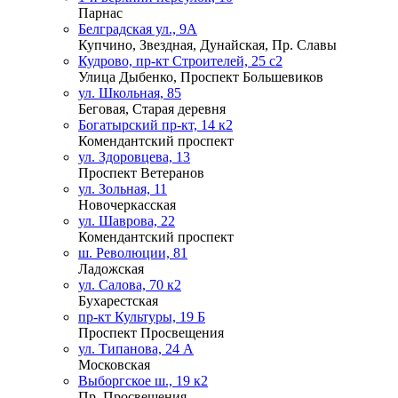
Парнас
Белградская ул., 9А
Купчино, Звездная, Дунайская, Пр. Славы
Кудрово, пр-кт Строителей, 25 с2
Улица Дыбенко, Проспект Большевиков
ул. Школьная, 85
Беговая, Старая деревня
Богатырский пр-кт, 14 к2
Комендантский проспект
ул. Здоровцева, 13
Проспект Ветеранов
ул. Зольная, 11
Новочеркасская
ул. Шаврова, 22
Комендантский проспект
ш. Революции, 81
Ладожская
ул. Салова, 70 к2
Бухарестская
пр-кт Культуры, 19 Б
Проспект Просвещения
ул. Типанова, 24 А
Московская
Выборгское ш., 19 к2
Пр. Просвещения