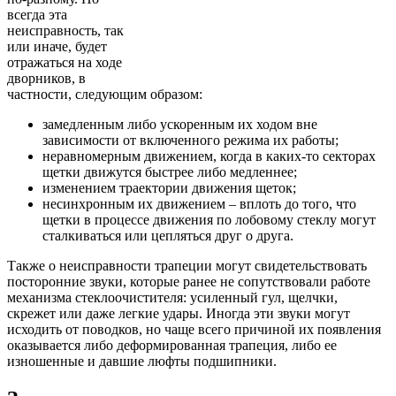
всегда эта
неисправность, так
или иначе, будет
отражаться на ходе
дворников, в
частности, следующим образом:
замедленным либо ускоренным их ходом вне
зависимости от включенного режима их работы;
неравномерным движением, когда в каких-то секторах
щетки движутся быстрее либо медленнее;
изменением траектории движения щеток;
несинхронным их движением – вплоть до того, что
щетки в процессе движения по лобовому стеклу могут
сталкиваться или цепляться друг о друга.
Также о неисправности трапеции могут свидетельствовать
посторонние звуки, которые ранее не сопутствовали работе
механизма стеклоочистителя: усиленный гул, щелчки,
скрежет или даже легкие удары. Иногда эти звуки могут
исходить от поводков, но чаще всего причиной их появления
оказывается либо деформированная трапеция, либо ее
изношенные и давшие люфты подшипники.