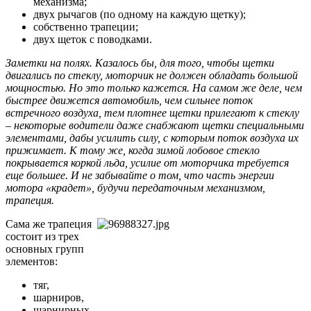
механизма;
двух рычагов (по одному на каждую щетку);
собственно трапеции;
двух щеток с поводками.
Заметки на полях. Казалось бы, для того, чтобы щетки
двигались по стеклу, моторчик не должен обладать большой
мощностью. Но это только кажется. На самом же деле, чем
быстрее движется автомобиль, чем сильнее поток
встречного воздуха, тем плотнее щетки прилегают к стеклу
– некоторые водители даже снабжают щетки специальными
элементами, дабы усилить силу, с которым поток воздуха их
прижимает. К тому же, когда зимой лобовое стекло
покрывается коркой льда, усилие от моторчика требуется
еще большее. И не забывайте о том, что часть энергии
мотора «крадет», будучи передаточным механизмом,
трапеция.
Сама же трапеция
состоит из трех
основных групп
элементов:
тяг,
шарниров,
шарнирных