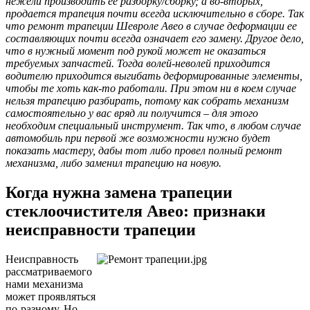
нежели производить ее разборку/сборку; а во-вторых,
продается трапеция почти всегда исключительно в сборе. Так
что ремонт трапеции Шевроле Авео в случае деформации ее
составляющих почти всегда означает его замену. Другое дело,
что в нужный момент под рукой может не оказаться
требуемых запчастей. Тогда волей-неволей приходится
водителю приходится выгибать деформированные элементы,
чтобы те хоть как-то работали. При этом ни в коем случае
нельзя трапецию разбирать, потому как собрать механизм
самостоятельно у вас вряд ли получится – для этого
необходим специальный инструмент. Так что, в любом случае
автомобиль при первой же возможности нужно будет
показать мастеру, дабы тот либо провел полный ремонт
механизма, либо заменил трапецию на новую.
Когда нужна замена трапеции
стеклоочистителя Авео: признаки
неисправности трапеции
Неисправность
рассматриваемого
нами механизма
может проявляться
по-разному. Но