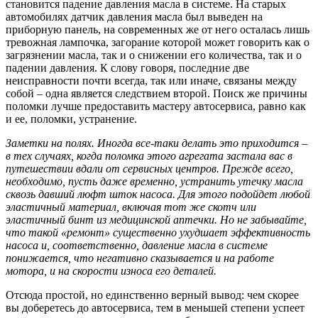
становится падение давления масла в системе. На старых
автомобилях датчик давления масла был выведен на
приборную панель, на современных же от него осталась лишь
тревожная лампочка, загорание которой может говорить как о
загрязнении масла, так и о снижении его количества, так и о
падении давления. К слову говоря, последние две
неисправности почти всегда, так или иначе, связаны между
собой – одна является следствием второй. Поиск же причины
поломки лучше предоставить мастеру автосервиса, равно как
и ее, поломки, устранение.
Заметки на полях. Иногда все-таки делать это приходится –
в тех случаях, когда поломка этого агрегата застала вас в
путешествии вдали от сервисных центров. Прежде всего,
необходимо, пусть даже временно, устранить утечку масла
сквозь давший люфт шток насоса. Для этого подойдет любой
эластичный материал, включая тот же скотч или
эластичный бинт из медицинской аптечки. Но не забывайте,
что такой «ремонт» существенно ухудшает эффективность
насоса и, соответственно, давление масла в системе
понижается, что негативно сказывается и на работе
мотора, и на скорости износа его деталей.
Отсюда простой, но единственно верный вывод: чем скорее
вы доберетесь до автосервиса, тем в меньшей степени успеет