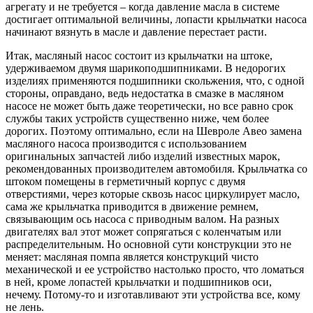
агрегату и не требуется – когда давление масла в системе
достигает оптимальной величины, лопасти крыльчатки насоса
начинают вязнуть в масле и давление перестает расти.
Итак, масляный насос состоит из крыльчатки на штоке,
удерживаемом двумя шарикоподшипниками. В недорогих
изделиях применяются подшипники скольжения, что, с одной
стороны, оправдано, ведь недостатка в смазке в масляном
насосе не может быть даже теоретически, но все равно срок
службы таких устройств существенно ниже, чем более
дорогих. Поэтому оптимально, если на Шевроле Авео замена
масляного насоса производится с использованием
оригинальных запчастей либо изделий известных марок,
рекомендованных производителем автомобиля. Крыльчатка со
штоком помещены в герметичный корпус с двумя
отверстиями, через которые сквозь насос циркулирует масло,
сама же крыльчатка приводится в движение ремнем,
связывающим ось насоса с приводным валом. На разных
двигателях вал этот может сопрягаться с коленчатым или
распределительным. Но основной сути конструкции это не
меняет: масляная помпа является конструкций чисто
механической и ее устройство настолько просто, что ломаться
в ней, кроме лопастей крыльчатки и подшипников оси,
нечему. Потому-то и изготавливают эти устройства все, кому
не лень.