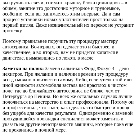
выкручивать свечи, снимать крышку блока цилиндров – в
общем, занятие это достаточно муторное и трудоемкое,
особенно, если вы занимаетесь этим впервые. Да и сам
процесс установки новых уплотнителей прост только на
первый взгляд. Даже незначительный их перекос не устранит
протечку.
Поэтому правильнее поручить эту процедуру мастеру
автосервиса. Во-первых, он сделает это и быстрее, и
качественнее, а во-вторых, вам не придется копаться в
двигателе, вымазавшись по локоть в масле.
Заметки на полях:
Замена сальников Форд Фокус 3 – дело
нехитрое. При желании и наличии времени эту процедуру
всегда можно произвести самому. Либо, если утечка той или
иной жидкости автомобиля застала вас врасплох в чистом
поле, где до ближайшего автосервиса не ближе, чем от
Петербурга до Пекина. Во всех же остальных случаях лучше
положиться на мастерство и опыт профессионала. Потому он
и профессионал, что знает, как сделать это быстрее и проще
без ущерба для качества результата. Одновременно с заменой
прохудившейся прокладки специалист может заметить и
указать на другие неисправности машины, которые пока еще
не проявились в полной мере.