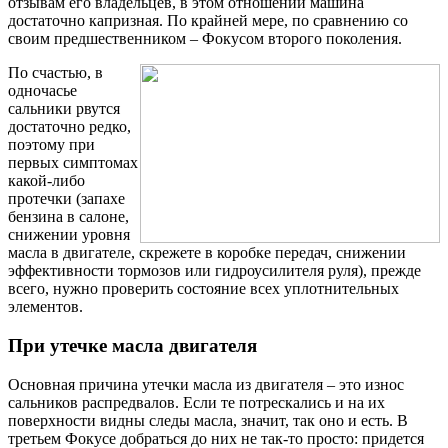
отзывам его владельцев, в этом отношении машина
достаточно капризная. По крайней мере, по сравнению со
своим предшественником – Фокусом второго поколения.
По счастью, в
одночасье
сальники рвутся
достаточно редко,
поэтому при
первых симптомах
какой-либо
протечки (запахе
бензина в салоне,
снижении уровня
масла в двигателе, скрежете в коробке передач, снижении
эффективности тормозов или гидроусилителя руля), прежде
всего, нужно проверить состояние всех уплотнительных
элементов.
При утечке масла двигателя
Основная причина утечки масла из двигателя – это износ
сальников распредвалов. Если те потрескались и на их
поверхности видны следы масла, значит, так оно и есть. В
третьем Фокусе добраться до них не так-то просто: придется