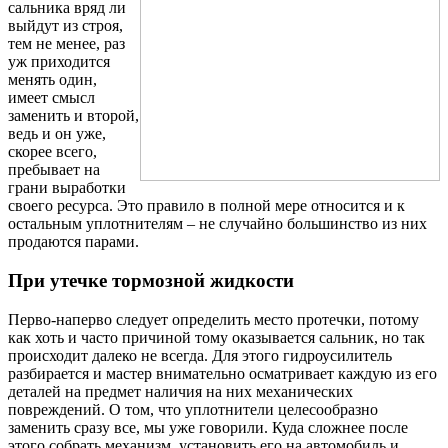
сальника вряд ли
выйдут из строя,
тем не менее, раз
уж приходится
менять один,
имеет смысл
заменить и второй,
ведь и он уже,
скорее всего,
пребывает на
грани выработки
своего ресурса. Это правило в полной мере относится и к
остальным уплотнителям – не случайно большинство из них
продаются парами.
При утечке тормозной жидкости
Перво-наперво следует определить место протечки, потому
как хоть и часто причиной тому оказывается сальник, но так
происходит далеко не всегда. Для этого гидроусилитель
разбирается и мастер внимательно осматривает каждую из его
деталей на предмет наличия на них механических
повреждений. О том, что уплотнители целесообразно
заменить сразу все, мы уже говорили. Куда сложнее после
этого собрать механизм, установить его на автомобиль и