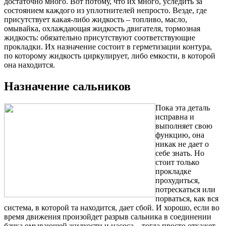
достаточно много. Вот потому, что их много, уследить за
состоянием каждого из уплотнителей непросто. Везде, где
присутствует какая-либо жидкость – топливо, масло,
омывайка, охлаждающая жидкость двигателя, тормозная
жидкость: обязательно присутствуют соответствующие
прокладки. Их назначение состоит в герметизации контура,
по которому жидкость циркулирует, либо емкости, в которой
она находится.
Назначение сальников
Пока эта деталь
исправна и
выполняет свою
функцию, она
никак не дает о
себе знать. Но
стоит только
прокладке
прохудиться,
потрескаться или
порваться, как вся
система, в которой та находится, дает сбой. И хорошо, если во
время движения произойдет разрыв сальника в соединении
бачка омывающей жидкости и насоса – тогда просто откажет