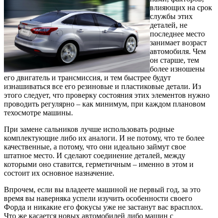
влияющих на срок
службы этих
деталей, не
последнее место
занимает возраст
автомобиля. Чем
он старше, тем
более изношены
его двигатель и трансмиссия, и тем быстрее будут
изнашиваться все его резиновые и пластиковые детали. Из
этого следует, что проверку состояния этих элементов нужно
проводить регулярно – как минимум, при каждом плановом
техосмотре машины.
При замене сальников лучше использовать родные
комплектующие либо их аналоги. И не потому, что те более
качественные, а потому, что они идеально займут свое
штатное место. И сделают соединение деталей, между
которыми оно ставится, герметичным – именно в этом и
состоит их основное назначение.
Впрочем, если вы владеете машиной не первый год, за это
время вы наверняка успели изучить особенности своего
Форда и никакие его фокусы уже не застанут вас врасплох.
Что же касается новых автомобилей либо машин с